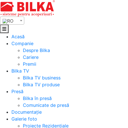
Skip
to
content
RO
Acasă
Companie
Despre Bilka
Cariere
Premii
Bilka TV
Bilka TV business
Bilka TV produse
Presă
Bilka în presă
Comunicate de presă
Documentație
Galerie foto
Proiecte Rezidențiale