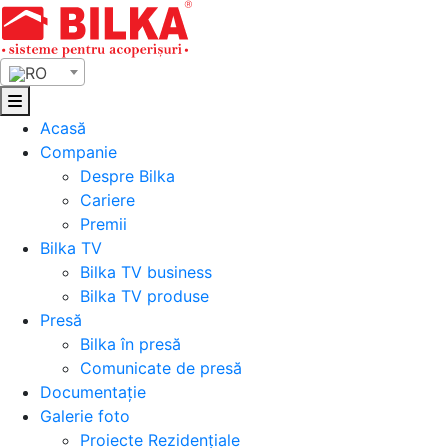
Skip
to
content
RO
Acasă
Companie
Despre Bilka
Cariere
Premii
Bilka TV
Bilka TV business
Bilka TV produse
Presă
Bilka în presă
Comunicate de presă
Documentație
Galerie foto
Proiecte Rezidențiale