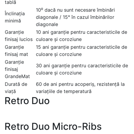
tablă
10⁰ dacă nu sunt necesare îmbinări
Înclinația
diagonale / 15° în cazul îmbinărilor
minimă
diagonale
Garanție
10 ani garanție pentru caracteristicile de
finisaj lucios
culoare și coroziune
Garanție
15 ani garanție pentru caracteristicile de
finisaj mat
culoare și coroziune
Garanție
30 ani garanție pentru caracteristicile de
finisaj
culoare și coroziune
GrandeMat
Durată de
60 de ani pentru acoperiș, rezistență la
viață
variațiile de temperatură
Retro Duo
Retro Duo Micro-Ribs