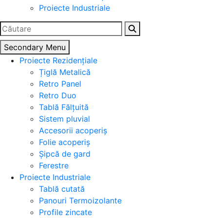
Proiecte Industriale
Caută
după:
Secondary Menu
Proiecte Rezidențiale
Țiglă Metalică
Retro Panel
Retro Duo
Tablă Fălțuită
Sistem pluvial
Accesorii acoperiș
Folie acoperiș
Șipcă de gard
Ferestre
Proiecte Industriale
Tablă cutată
Panouri Termoizolante
Profile zincate