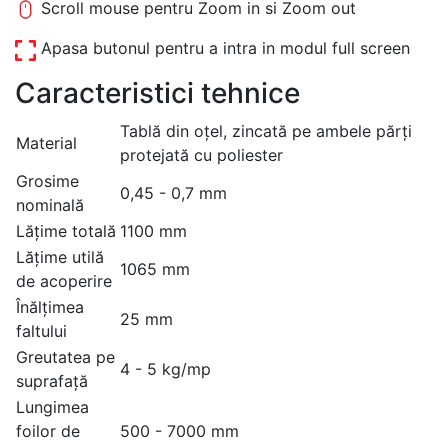
Scroll mouse pentru Zoom in si Zoom out
Apasa butonul pentru a intra in modul full screen
Caracteristici tehnice
Tablă din oțel, zincată pe ambele părți
Material
protejată cu poliester
Grosime
0,45 - 0,7 mm
nominală
Lățime totală
1100 mm
Lățime utilă
1065 mm
de acoperire
Înălțimea
25 mm
faltului
Greutatea pe
4 - 5 kg/mp
suprafață
Lungimea
foilor de
500 - 7000 mm