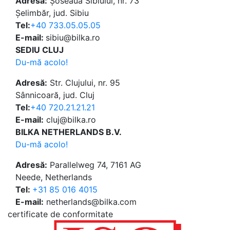
Adresă:
Șoseaua Sibiului, nr. 73
Șelimbăr, jud. Sibiu
Tel:
+40 733.05.05.05
E-mail:
sibiu@bilka.ro
SEDIU CLUJ
Du-mă acolo!
Adresă:
Str. Clujului, nr. 95
Sânnicoară, jud. Cluj
Tel:
+40 720.21.21.21
E-mail:
cluj@bilka.ro
BILKA NETHERLANDS B.V.
Du-mă acolo!
Adresă:
Parallelweg 74, 7161 AG
Neede, Netherlands
Tel:
+31 85 016 4015
E-mail:
netherlands@bilka.com
certificate de conformitate