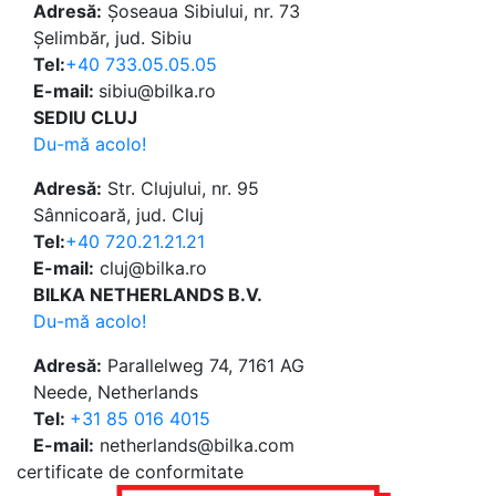
Adresă:
Șoseaua Sibiului, nr. 73
Șelimbăr, jud. Sibiu
Tel:
+40 733.05.05.05
E-mail:
sibiu@bilka.ro
SEDIU CLUJ
Du-mă acolo!
Adresă:
Str. Clujului, nr. 95
Sânnicoară, jud. Cluj
Tel:
+40 720.21.21.21
E-mail:
cluj@bilka.ro
BILKA NETHERLANDS B.V.
Du-mă acolo!
Adresă:
Parallelweg 74, 7161 AG
Neede, Netherlands
Tel:
+31 85 016 4015
E-mail:
netherlands@bilka.com
certificate de conformitate