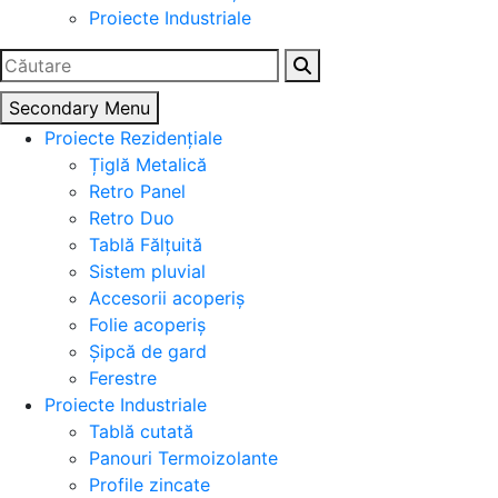
Proiecte Industriale
Caută
după:
Secondary Menu
Proiecte Rezidențiale
Țiglă Metalică
Retro Panel
Retro Duo
Tablă Fălțuită
Sistem pluvial
Accesorii acoperiș
Folie acoperiș
Șipcă de gard
Ferestre
Proiecte Industriale
Tablă cutată
Panouri Termoizolante
Profile zincate