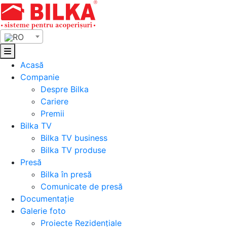
Skip
to
content
RO
Acasă
Companie
Despre Bilka
Cariere
Premii
Bilka TV
Bilka TV business
Bilka TV produse
Presă
Bilka în presă
Comunicate de presă
Documentație
Galerie foto
Proiecte Rezidențiale