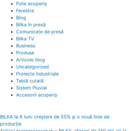
Folie acoperiș
Ferestre
Blog
Bilka în presă
Comunicate de presă
Bilka TV
Business
Produse
Articole blog
Uncategorized
Proiecte Industriale
Tablă cutată
Sistem Pluvial
Accesorii acoperiș
Navigare
BILKA la 6 luni: creștere de 55% și o nouă linie de
producție
în
Articol businesscover.ro – BILKA, afaceri de 140 mil. lei la