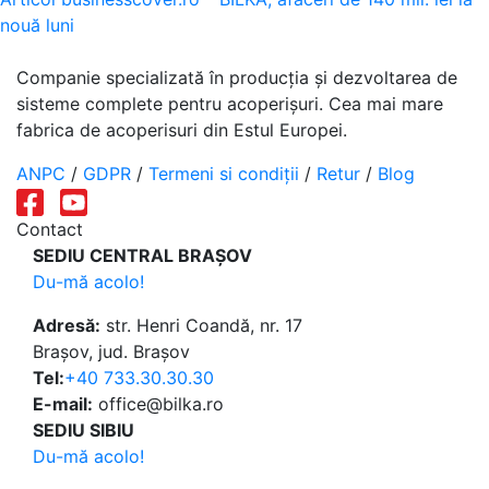
articole
nouă luni
Companie specializată în producția și dezvoltarea de
sisteme complete pentru acoperișuri. Cea mai mare
fabrica de acoperisuri din Estul Europei.
ANPC
/
GDPR
/
Termeni si condiții
/
Retur
/
Blog
Contact
SEDIU CENTRAL BRAȘOV
Du-mă acolo!
Adresă:
str. Henri Coandă, nr. 17
Brașov, jud. Brașov
Tel:
+40 733.30.30.30
E-mail:
office@bilka.ro
SEDIU SIBIU
Du-mă acolo!