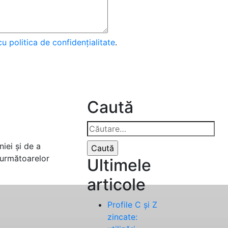
cu politica de confidențialitate
.
Caută
Caută
după:
iei și de a
 următoarelor
Ultimele
articole
Profile C și Z
zincate: