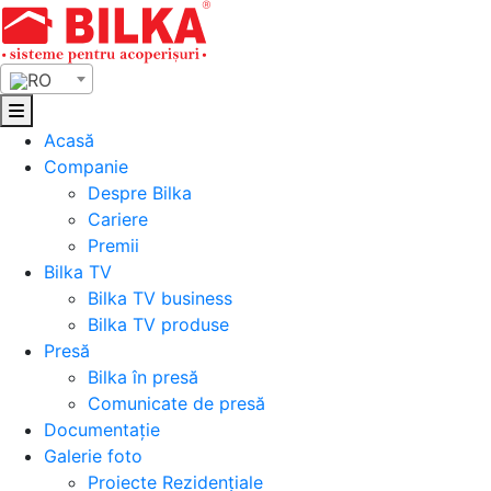
Skip
to
content
RO
Acasă
Companie
Despre Bilka
Cariere
Premii
Bilka TV
Bilka TV business
Bilka TV produse
Presă
Bilka în presă
Comunicate de presă
Documentație
Galerie foto
Proiecte Rezidențiale