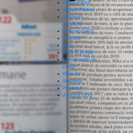
Tablă cutată
Sistem Pluvial
Accesorii
acoperiș
Folie acoperiș
Ferestre
Blog
Bilka în presă
Comunicate de
presă
Bilka TV
Business
Produse
Articole blog