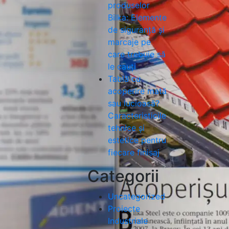
produselor
Bilka: Elemente
de siguranță și
marcaje pe
care trebuie să
le cauți
Tablă cu
acoperire mată
sau lucioasă?
Caracteristicile
tehnice și
estetice pentru
fiecare finisaj
Categorii
Uncategorized
Proiecte
Industriale