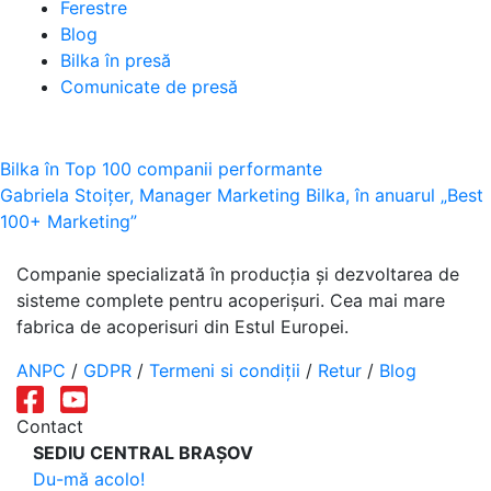
Ferestre
Blog
Bilka în presă
Comunicate de presă
Navigare
Bilka în Top 100 companii performante
Gabriela Stoițer, Manager Marketing Bilka, în anuarul „Best
în
100+ Marketing”
articole
Companie specializată în producția și dezvoltarea de
sisteme complete pentru acoperișuri. Cea mai mare
fabrica de acoperisuri din Estul Europei.
ANPC
/
GDPR
/
Termeni si condiții
/
Retur
/
Blog
Contact
SEDIU CENTRAL BRAȘOV
Du-mă acolo!