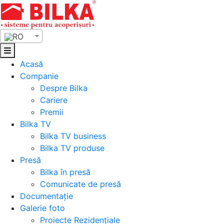
Skip
to
content
RO
Acasă
Companie
Despre Bilka
Cariere
Premii
Bilka TV
Bilka TV business
Bilka TV produse
Presă
Bilka în presă
Comunicate de presă
Documentație
Galerie foto
Proiecte Rezidențiale