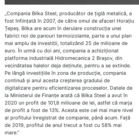
„Compania Bilka Steel, producător de țiglă metalică, a
fost înființată în 2007, de către omul de afaceri Horațiu
Țepeș. Bilka are acum în derulare construcția unei
fabrici noi de panouri termoizolante, parte a unui plan
mai amplu de investiții, totalizând 25 de milioane de
euro. În urmă cu doi ani, compania a achiziționat
platforma industrială Hidromecanica 2 Brașov, din
vecinătatea halelor deja deținute, pentru a se extinde.
Pe lângă investițiile în zona de producție, compania
continuă și anul acesta creșterea gradului de
digitalizare pentru eficientizarea proceselor. Datele de
la Ministerul de Finanțe arată că Bilka Steel a avut în
2020 un profit de 101,8 milioane de lei, astfel că marja
de profit a fost de 13%. Acesta este cel mai mare nivel
al profitului înregistrat de companie, până acum. Față
de 2019, profitul de anul trecut a fost cu 58% mai
mare.”