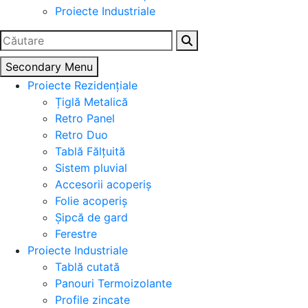
Proiecte Industriale
Caută
după:
Secondary Menu
Proiecte Rezidențiale
Țiglă Metalică
Retro Panel
Retro Duo
Tablă Fălțuită
Sistem pluvial
Accesorii acoperiș
Folie acoperiș
Șipcă de gard
Ferestre
Proiecte Industriale
Tablă cutată
Panouri Termoizolante
Profile zincate