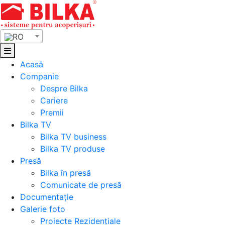
Skip
to
content
RO
Acasă
Companie
Despre Bilka
Cariere
Premii
Bilka TV
Bilka TV business
Bilka TV produse
Presă
Bilka în presă
Comunicate de presă
Documentație
Galerie foto
Proiecte Rezidențiale