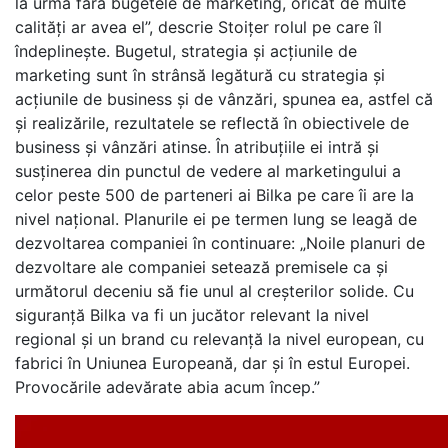
la urmă fără bugetele de marketing, oricât de multe
calități ar avea el”, descrie Stoițer rolul pe care îl
îndeplinește. Bugetul, strategia și acțiunile de
marketing sunt în strânsă legătură cu strategia și
acțiunile de business și de vânzări, spunea ea, astfel că
și realizările, rezultatele se reflectă în obiectivele de
business și vânzări atinse. În atribuțiile ei intră și
susținerea din punctul de vedere al marketingului a
celor peste 500 de parteneri ai Bilka pe care îi are la
nivel național. Planurile ei pe termen lung se leagă de
dezvoltarea companiei în continuare: „Noile planuri de
dezvoltare ale companiei setează premisele ca și
următorul deceniu să fie unul al creșterilor solide. Cu
siguranță Bilka va fi un jucător relevant la nivel
regional și un brand cu relevanță la nivel european, cu
fabrici în Uniunea Europeană, dar și în estul Europei.
Provocările adevărate abia acum încep.”