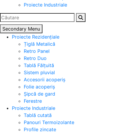
Proiecte Industriale
Caută
după:
Secondary Menu
Proiecte Rezidențiale
Țiglă Metalică
Retro Panel
Retro Duo
Tablă Fălțuită
Sistem pluvial
Accesorii acoperiș
Folie acoperiș
Șipcă de gard
Ferestre
Proiecte Industriale
Tablă cutată
Panouri Termoizolante
Profile zincate