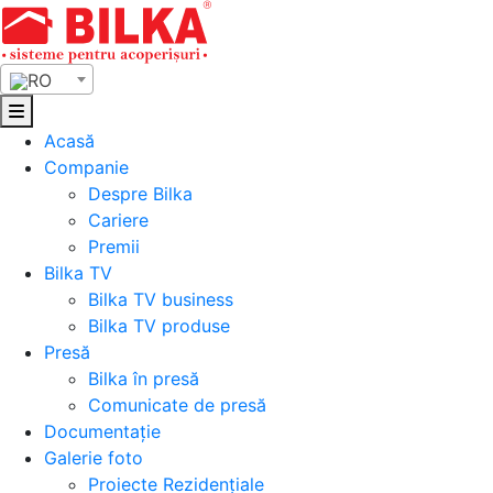
Skip
to
content
RO
Acasă
Companie
Despre Bilka
Cariere
Premii
Bilka TV
Bilka TV business
Bilka TV produse
Presă
Bilka în presă
Comunicate de presă
Documentație
Galerie foto
Proiecte Rezidențiale