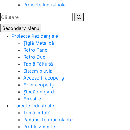
Proiecte Industriale
Caută
după:
Secondary Menu
Proiecte Rezidențiale
Țiglă Metalică
Retro Panel
Retro Duo
Tablă Fălțuită
Sistem pluvial
Accesorii acoperiș
Folie acoperiș
Șipcă de gard
Ferestre
Proiecte Industriale
Tablă cutată
Panouri Termoizolante
Profile zincate