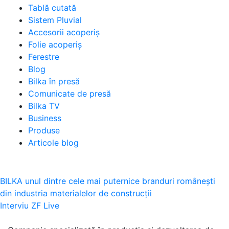
Tablă cutată
Sistem Pluvial
Accesorii acoperiș
Folie acoperiș
Ferestre
Blog
Bilka în presă
Comunicate de presă
Bilka TV
Business
Produse
Articole blog
Navigare
BILKA unul dintre cele mai puternice branduri româneşti
din industria materialelor de construcţii
în
Interviu ZF Live
articole