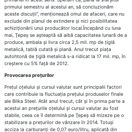
primului semestru al acestui an, să concluzionăm
aceste discuţii”, menţionează omul de afaceri, care nu
exclude din planul de extindere și nici posibilitatea
achiziţionării unui producător local.Începând cu luna
mai, Ţepeş se aşteaptă să aibă capacitatea lunară de a
produce, ambala şi livra circa 2,5 mil. mp de ţiglă
metalică, tablă cutată şi plană. Anul trecut piaţa
autohtonă de ţiglă metalică s-a ridicat la 17 mil. mp, în
creştere cu 5% faţă de 2012.
Provocarea preţurilor
Preţul oţelului şi cursul valutar sunt principalii factori
care contribuie la fluctuaţia preţului produselor finale
ale Bilka Steel. Atât anul trecut, cât şi în prima parte a
acestui an preţurile oţelului şi cursul valutar au fost
stabile, ceea ce îl determină pe Ţepeş să mizeze pe o
stabilizare a preţurilor de vânzare în 2014. Totuşi
acciza la carburanţi de 0,07 euro/litru, aplicată din