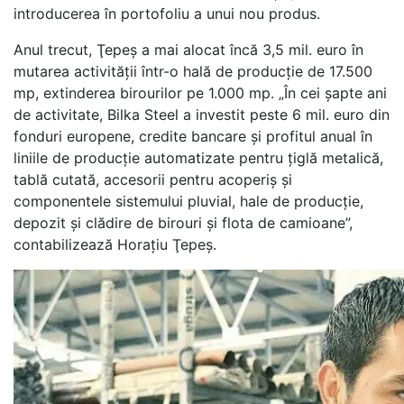
introducerea în portofoliu a unui nou produs.
Anul trecut, Ţepeş a mai alocat încă 3,5 mil. euro în
mutarea activităţii într-o hală de producţie de 17.500
mp, extinderea birourilor pe 1.000 mp. „În cei şapte ani
de activitate, Bilka Steel a investit peste 6 mil. euro din
fonduri europene, credite bancare şi profitul anual în
liniile de producţie automatizate pentru ţiglă metalică,
tablă cutată, accesorii pentru acoperiş şi
componentele sistemului pluvial, hale de producţie,
depozit şi clădire de birouri şi flota de camioane”,
contabilizează Horaţiu Ţepeş.