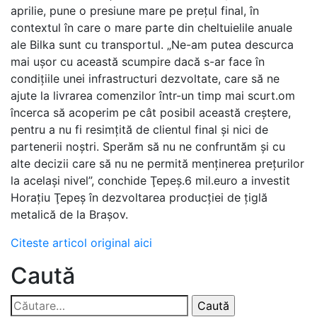
aprilie, pune o presiune mare pe preţul final, în
contextul în care o mare parte din cheltuielile anuale
ale Bilka sunt cu transportul. „Ne-am putea descurca
mai ușor cu această scumpire dacă s-ar face în
condiţiile unei infrastructuri dezvoltate, care să ne
ajute la livrarea comenzilor într-un timp mai scurt.om
încerca să acoperim pe cât posibil această creştere,
pentru a nu fi resimţită de clientul final şi nici de
partenerii noştri. Sperăm să nu ne confruntăm şi cu
alte decizii care să nu ne permită menţinerea preţurilor
la acelaşi nivel”, conchide Ţepeş.6 mil.euro a investit
Horaţiu Ţepeş în dezvoltarea producţiei de ţiglă
metalică de la Braşov.
Citeste articol original aici
Caută
Caută