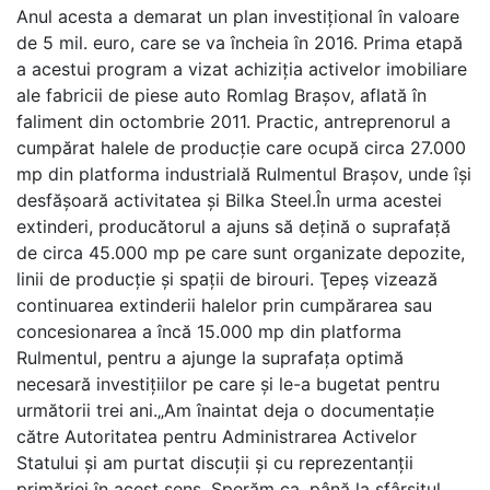
Anul acesta a demarat un plan investiţional în valoare
de 5 mil. euro, care se va încheia în 2016. Prima etapă
a acestui program a vizat achiziţia activelor imobiliare
ale fabricii de piese auto Romlag Braşov, aflată în
faliment din octombrie 2011. Practic, antreprenorul a
cumpărat halele de producţie care ocupă circa 27.000
mp din platforma industrială Rulmentul Braşov, unde îşi
desfăşoară activitatea şi Bilka Steel.În urma acestei
extinderi, producătorul a ajuns să deţină o suprafaţă
de circa 45.000 mp pe care sunt organizate depozite,
linii de producţie şi spaţii de birouri. Ţepeş vizează
continuarea extinderii halelor prin cumpărarea sau
concesionarea a încă 15.000 mp din platforma
Rulmentul, pentru a ajunge la suprafaţa optimă
necesară investiţiilor pe care şi le-a bugetat pentru
următorii trei ani.„Am înaintat deja o documentaţie
către Autoritatea pentru Administrarea Activelor
Statului şi am purtat discuţii şi cu reprezentanţii
primăriei în acest sens. Sperăm ca, până la sfârşitul