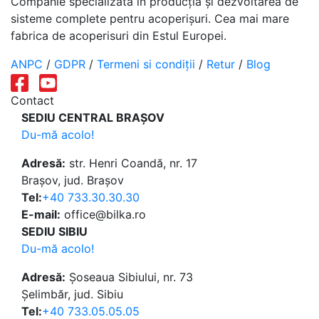
Companie specializată în producția și dezvoltarea de
sisteme complete pentru acoperișuri. Cea mai mare
fabrica de acoperisuri din Estul Europei.
ANPC
/
GDPR
/
Termeni si condiții
/
Retur
/
Blog
Contact
SEDIU CENTRAL BRAȘOV
Du-mă acolo!
Adresă:
str. Henri Coandă, nr. 17
Brașov, jud. Brașov
Tel:
+40 733.30.30.30
E-mail:
office@bilka.ro
SEDIU SIBIU
Du-mă acolo!
Adresă:
Șoseaua Sibiului, nr. 73
Șelimbăr, jud. Sibiu
Tel:
+40 733.05.05.05