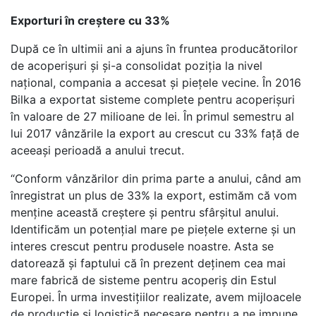
Exporturi în creștere cu 33%
După ce în ultimii ani a ajuns în fruntea producătorilor
de acoperișuri și și-a consolidat poziția la nivel
național, compania a accesat și piețele vecine. În 2016
Bilka a exportat sisteme complete pentru acoperișuri
în valoare de 27 milioane de lei. În primul semestru al
lui 2017 vânzările la export au crescut cu 33% față de
aceeași perioadă a anului trecut.
“Conform vânzărilor din prima parte a anului, când am
înregistrat un plus de 33% la export, estimăm că vom
menține această creștere și pentru sfârșitul anului.
Identificăm un potențial mare pe piețele externe și un
interes crescut pentru produsele noastre. Asta se
datorează și faptului că în prezent deținem cea mai
mare fabrică de sisteme pentru acoperiș din Estul
Europei. În urma investițiilor realizate, avem mijloacele
de producție și logistică necesare pentru a ne impune