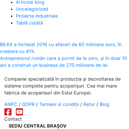
Articole blog
Uncategorized
Proiecte Industriale
Tablă cutată
Navigare
BILKA a încheiat 2016 cu afaceri de 60 milioane euro, în
creștere cu 41%
în
Antreprenorul român care a pornit de la zero, și în doar 10
articole
ani a construit un business de 270 milioane de lei.
Companie specializată în producția și dezvoltarea de
sisteme complete pentru acoperișuri. Cea mai mare
fabrica de acoperisuri din Estul Europei.
ANPC
/
GDPR
/
Termeni si condiții
/
Retur
/
Blog
Contact
SEDIU CENTRAL BRAȘOV