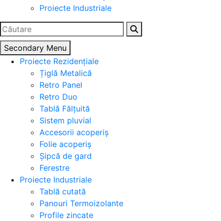
Proiecte Industriale
Caută
după:
Secondary Menu
Proiecte Rezidențiale
Țiglă Metalică
Retro Panel
Retro Duo
Tablă Fălțuită
Sistem pluvial
Accesorii acoperiș
Folie acoperiș
Șipcă de gard
Ferestre
Proiecte Industriale
Tablă cutată
Panouri Termoizolante
Profile zincate