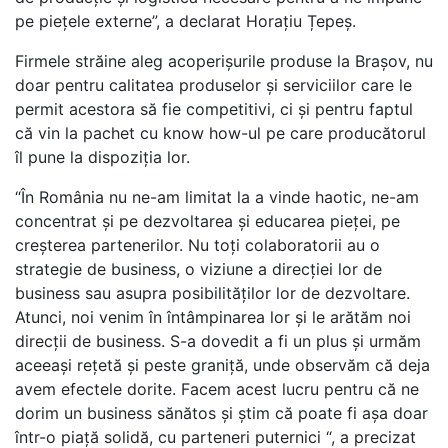
pe piețele externe”, a declarat Horațiu Țepeș.
Firmele străine aleg acoperișurile produse la Brașov, nu
doar pentru calitatea produselor și serviciilor care le
permit acestora să fie competitivi, ci și pentru faptul
că vin la pachet cu know how-ul pe care producătorul
îl pune la dispoziția lor.
“În România nu ne-am limitat la a vinde haotic, ne-am
concentrat și pe dezvoltarea și educarea pieței, pe
creșterea partenerilor. Nu toți colaboratorii au o
strategie de business, o viziune a direcției lor de
business sau asupra posibilităților lor de dezvoltare.
Atunci, noi venim în întâmpinarea lor și le arătăm noi
direcții de business. S-a dovedit a fi un plus și urmăm
aceeași rețetă și peste graniță, unde observăm că deja
avem efectele dorite. Facem acest lucru pentru că ne
dorim un business sănătos și știm că poate fi așa doar
într-o piață solidă, cu parteneri puternici “, a precizat