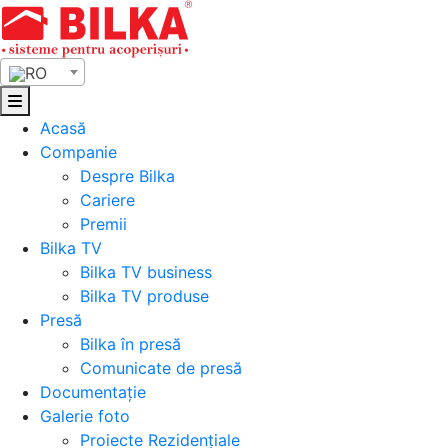
Skip
to
content
RO
Acasă
Companie
Despre Bilka
Cariere
Premii
Bilka TV
Bilka TV business
Bilka TV produse
Presă
Bilka în presă
Comunicate de presă
Documentație
Galerie foto
Proiecte Rezidențiale