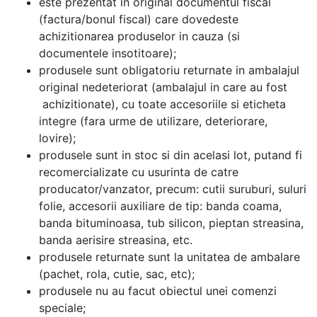
este prezentat in original documentul fiscal
(factura/bonul fiscal) care dovedeste
achizitionarea produselor in cauza (si
documentele insotitoare);
produsele sunt obligatoriu returnate in ambalajul
original nedeteriorat (ambalajul in care au fost
achizitionate), cu toate accesoriile si eticheta
integre (fara urme de utilizare, deteriorare,
lovire);
produsele sunt in stoc si din acelasi lot, putand fi
recomercializate cu usurinta de catre
producator/vanzator, precum: cutii suruburi, suluri
folie, accesorii auxiliare de tip: banda coama,
banda bituminoasa, tub silicon, pieptan streasina,
banda aerisire streasina, etc.
produsele returnate sunt la unitatea de ambalare
(pachet, rola, cutie, sac, etc);
produsele nu au facut obiectul unei comenzi
speciale;