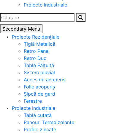
Proiecte Industriale
Caută
după:
Secondary Menu
Proiecte Rezidențiale
Țiglă Metalică
Retro Panel
Retro Duo
Tablă Fălțuită
Sistem pluvial
Accesorii acoperiș
Folie acoperiș
Șipcă de gard
Ferestre
Proiecte Industriale
Tablă cutată
Panouri Termoizolante
Profile zincate