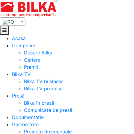
Skip
to
content
RO
Acasă
Companie
Despre Bilka
Cariere
Premii
Bilka TV
Bilka TV business
Bilka TV produse
Presă
Bilka în presă
Comunicate de presă
Documentație
Galerie foto
Proiecte Rezidențiale