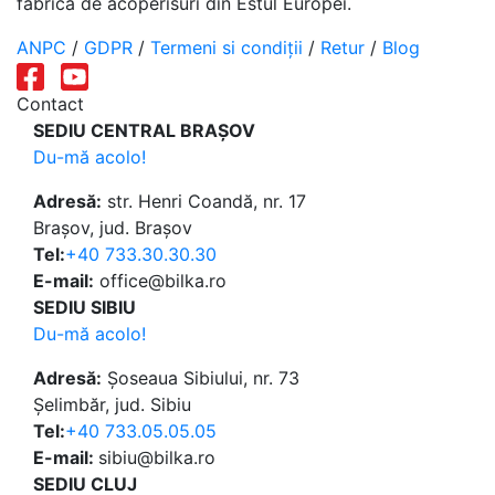
fabrica de acoperisuri din Estul Europei.
ANPC
/
GDPR
/
Termeni si condiții
/
Retur
/
Blog
Contact
SEDIU CENTRAL BRAȘOV
Du-mă acolo!
Adresă:
str. Henri Coandă, nr. 17
Brașov, jud. Brașov
Tel:
+40 733.30.30.30
E-mail:
office@bilka.ro
SEDIU SIBIU
Du-mă acolo!
Adresă:
Șoseaua Sibiului, nr. 73
Șelimbăr, jud. Sibiu
Tel:
+40 733.05.05.05
E-mail:
sibiu@bilka.ro
SEDIU CLUJ