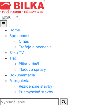
Skip
to
content
SK
Home
Spolocnost
O nás
Trofeje a ocenenia
Bilka TV
Tlač
Bilka v tlači
Tlačové správy
Dokumentácia
Fotogaléria
Rezidenčné stavby
Priemyselné stavby
Hľadať: