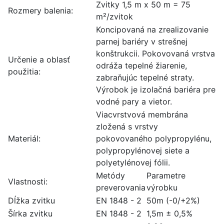
Zvitky 1,5 m x 50 m = 75
Rozmery balenia:
m²/zvitok
Koncipovaná na zrealizovanie
parnej bariéry v strešnej
konštrukcii. Pokovovaná vrstva
Určenie a oblasť
odráža tepelné žiarenie,
použitia:
zabraňujúc tepelné straty.
Výrobok je izolačná bariéra pre
vodné pary a vietor.
Viacvrstvová membrána
zložená s vrstvy
Materiál:
pokovovaného polypropylénu,
polypropylénovej siete a
polyetylénovej fólii.
Metódy
Parametre
Vlastnosti:
preverovania
výrobku
Dĺžka zvitku
EN 1848 - 2
50m (-0/+2%)
Šírka zvitku
EN 1848 - 2
1,5m ± 0,5%