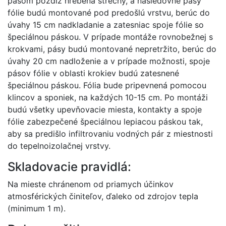
pásom pozdĺž hrebeňa strechy, a nasledovné pásy
fólie budú montované pod predošlú vrstvu, berúc do
úvahy 15 cm nadkladanie a zatesniac spoje fólie so
špeciálnou páskou. V prípade montáže rovnobežnej s
krokvami, pásy budú montované nepretržito, berúc do
úvahy 20 cm nadloženie a v prípade možnosti, spoje
pásov fólie v oblasti krokiev budú zatesnené
špeciálnou páskou. Fólia bude pripevnená pomocou
klincov a sponiek, na každých 10-15 cm. Po montáži
budú všetky upevňovacie miesta, kontakty a spoje
fólie zabezpečené špeciálnou lepiacou páskou tak,
aby sa predišlo infiltrovaniu vodných pár z miestnosti
do tepelnoizolačnej vrstvy.
Skladovacie pravidlá:
Na mieste chránenom od priamych účinkov
atmosférických činiteľov, ďaleko od zdrojov tepla
(minimum 1 m).