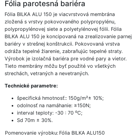
Fólia parotesná bariéra
Fólia BILKA ALU 150 je viacvrstvová membrána
zložená s vrstvy pokovovaného polypropylénu,
polypropylénovej siete a polyetylénovej fólii. Fólia
BILKA ALU 150 je koncipovaná na zrealizovanie parnej
bariéry v strešnej konštrukcii. Pokovovaná vrstva
odráža tepelné žiarenie, zabraňujúc tepelné straty.
Výrobok je izolačná bariéra pre vodné pary a vietor.
Tieto membrány môžu byť použité vo všetkých
strechách, vetraných a nevetraných.
Technické parametre:
špecifická hmotnosť:: 150g/m²± 10%;
odolnosť na namáhanie: ≥150N;
interval teploty: -30 : 70 ⁰C;
Sd 70m ± 30%.
Pomenovanie výrobku:
Fólia BILKA ALU150