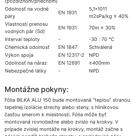
(pozdĺžnom/priečnom)
Odolnosť na vodné
5,1*1011
EN 1931
pary
m2sPa/kg ± 40%
Vlastnosti prenosu
EN 1931
70m ± 30%
vodných pár (Sd)
Interval teploty
-
-30 : 70 °C
Chemická odolnosť
EN 1847
Schválená
Výkon spoja
EN 12317-2
NPD
Odolnosť na náraz
EN 12691
≥400mm
Nebezpečné látky
-
NPD
Montážne pokyny:
Fólia BILKA ALU 150 bude montovaná “teplou” stranou
tepelnej izolácie strechy alebo steny, s hliníkovou
časťou smerom k miestnosti. Fólia môže byť
montovaná rovnobežne alebo zvislo na krokvy. V
prípade zvislej montáže na krokvy, montáž začne s