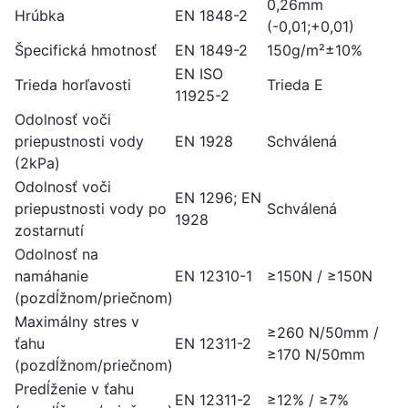
0,26mm
Hrúbka
EN 1848-2
(-0,01;+0,01)
Špecifická hmotnosť
EN 1849-2
150g/m²±10%
EN ISO
Trieda horľavosti
Trieda E
11925-2
Odolnosť voči
priepustnosti vody
EN 1928
Schválená
(2kPa)
Odolnosť voči
EN 1296; EN
priepustnosti vody po
Schválená
1928
zostarnutí
Odolnosť na
namáhanie
EN 12310-1
≥150N / ≥150N
(pozdĺžnom/priečnom)
Maximálny stres v
≥260 N/50mm /
ťahu
EN 12311-2
≥170 N/50mm
(pozdĺžnom/priečnom)
Predĺženie v ťahu
EN 12311-2
≥12% / ≥7%