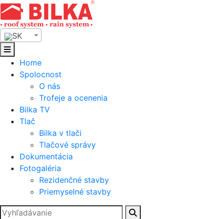
Skip
to
content
SK
Home
Spolocnost
O nás
Trofeje a ocenenia
Bilka TV
Tlač
Bilka v tlači
Tlačové správy
Dokumentácia
Fotogaléria
Rezidenčné stavby
Priemyselné stavby
Hľadať: