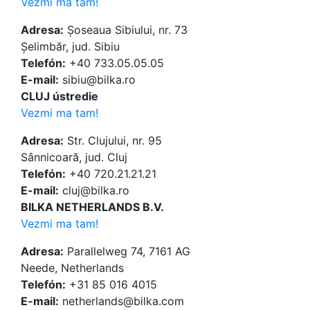
Vezmi ma tam!
Adresa:
Șoseaua Sibiului, nr. 73
Șelimbăr, jud. Sibiu
Telefón:
+40 733.05.05.05
E-mail:
sibiu@bilka.ro
CLUJ ústredie
Vezmi ma tam!
Adresa:
Str. Clujului, nr. 95
Sânnicoară, jud. Cluj
Telefón:
+40 720.21.21.21
E-mail:
cluj@bilka.ro
BILKA NETHERLANDS B.V.
Vezmi ma tam!
Adresa:
Parallelweg 74, 7161 AG
Neede, Netherlands
Telefón:
+31 85 016 4015
E-mail:
netherlands@bilka.com