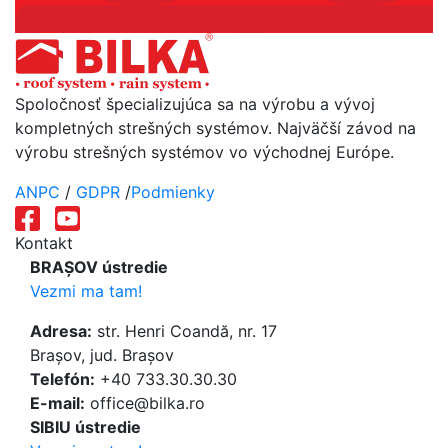
Spoločnosť špecializujúca sa na výrobu a vývoj
kompletných strešných systémov. Najväčší závod na
výrobu strešných systémov vo východnej Európe.
ANPC
/
GDPR
/
Podmienky
Kontakt
BRAȘOV ústredie
Vezmi ma tam!
Adresa:
str. Henri Coandă, nr. 17
Brașov, jud. Brașov
Telefón:
+40 733.30.30.30
E-mail:
office@bilka.ro
SIBIU ústredie