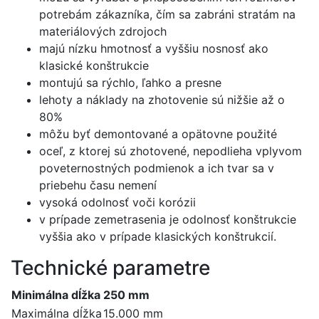
potrebám zákazníka, čím sa zabráni stratám na
materiálových zdrojoch
majú nízku hmotnosť a vyššiu nosnosť ako
klasické konštrukcie
montujú sa rýchlo, ľahko a presne
lehoty a náklady na zhotovenie sú nižšie až o
80%
môžu byť demontované a opätovne použité
oceľ, z ktorej sú zhotovené, nepodlieha vplyvom
poveternostných podmienok a ich tvar sa v
priebehu času nemení
vysoká odolnosť voči korózii
v prípade zemetrasenia je odolnosť konštrukcie
vyššia ako v prípade klasických konštrukcií.
Technické parametre
Minimálna dĺžka
250 mm
Maximálna dĺžka
15.000 mm