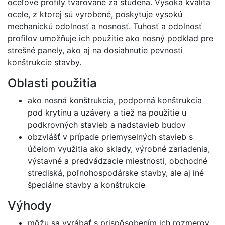
oceľové profily tvarované za studena. Vysoká kvalita
ocele, z ktorej sú vyrobené, poskytuje vysokú
mechanickú odolnosť a nosnosť. Tuhosť a odolnosť
profilov umožňuje ich použitie ako nosný podklad pre
strešné panely, ako aj na dosiahnutie pevnosti
konštrukcie stavby.
Oblasti použitia
ako nosná konštrukcia, podporná konštrukcia
pod krytinu a uzávery a tiež na použitie u
podkrovných stavieb a nadstavieb budov
obzvlášť v prípade priemyselných stavieb s
účelom využitia ako sklady, výrobné zariadenia,
výstavné a predvádzacie miestnosti, obchodné
strediská, poľnohospodárske stavby, ale aj iné
špeciálne stavby a konštrukcie
Výhody
môžu sa vyrábať s prispôsobením ich rozmerov