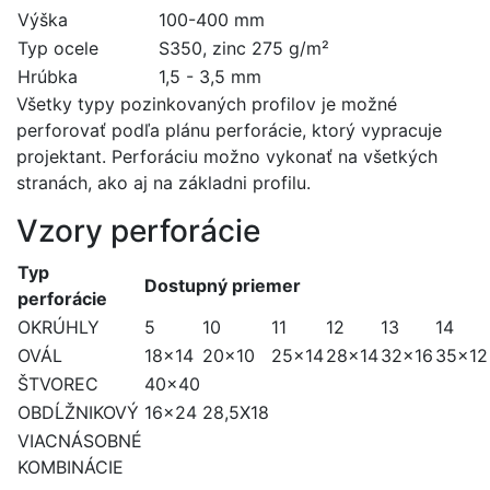
Výška
100-400 mm
Typ ocele
S350, zinc 275 g/m²
Hrúbka
1,5 - 3,5 mm
Všetky typy pozinkovaných profilov je možné
perforovať podľa plánu perforácie, ktorý vypracuje
projektant. Perforáciu možno vykonať na všetkých
stranách, ako aj na základni profilu.
Vzory perforácie
Typ
Dostupný priemer
perforácie
OKRÚHLY
5
10
11
12
13
14
OVÁL
18x14
20x10
25x14
28x14
32x16
35x12
ŠTVOREC
40x40
OBDĹŽNIKOVÝ
16x24
28,5X18
VIACNÁSOBNÉ
KOMBINÁCIE