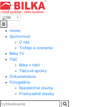
Skip
to
content
SK
Home
Spolocnost
O nás
Trofeje a ocenenia
Bilka TV
Tlač
Bilka v tlači
Tlačové správy
Dokumentácia
Fotogaléria
Rezidenčné stavby
Priemyselné stavby
Hľadať: