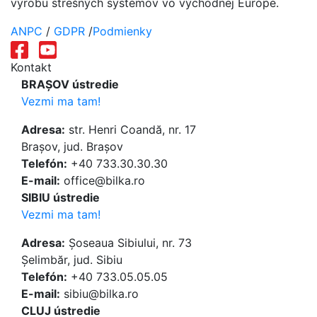
výrobu strešných systémov vo východnej Európe.
ANPC
/
GDPR
/
Podmienky
Kontakt
BRAȘOV ústredie
Vezmi ma tam!
Adresa:
str. Henri Coandă, nr. 17
Brașov, jud. Brașov
Telefón:
+40 733.30.30.30
E-mail:
office@bilka.ro
SIBIU ústredie
Vezmi ma tam!
Adresa:
Șoseaua Sibiului, nr. 73
Șelimbăr, jud. Sibiu
Telefón:
+40 733.05.05.05
E-mail:
sibiu@bilka.ro
CLUJ ústredie