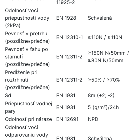
11925-2
Odolnosť voči
priepustnosti vody
EN 1928
Schválená
(2kPa)
Pevnosť v pretrhu
EN 12310-1
≥110N / ≥110N
(pozdĺžne/priečne)
Pevnosť v ťahu po
≥150N N/50mm /
starnutí
EN 12311-2
≥80N N/50mm
(pozdĺžne/priečne)
Predĺženie pri
roztrhnutí
EN 12311-2
≥50% / ≥70%
(pozdĺžne/priečne)
Sd
EN 1931
8m (+2; -2)
Priepustnosť vodnej
EN 1931
5 (g/m²)/24h
pary
Odolnosť pri náraze
EN 12691
NPD
Odolnosť voči
odparovaniu vody
EN 1931
Schválená