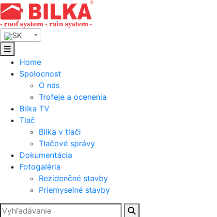
Skip
to
content
SK
Home
Spolocnost
O nás
Trofeje a ocenenia
Bilka TV
Tlač
Bilka v tlači
Tlačové správy
Dokumentácia
Fotogaléria
Rezidenčné stavby
Priemyselné stavby
Hľadať: