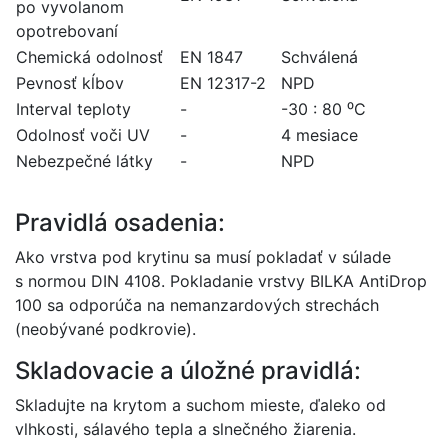
po vyvolanom
opotrebovaní
Chemická odolnosť
EN 1847
Schválená
Pevnosť kĺbov
EN 12317-2
NPD
Interval teploty
-
-30 : 80 ⁰C
Odolnosť voči UV
-
4 mesiace
Nebezpečné látky
-
NPD
Pravidlá osadenia:
Ako vrstva pod krytinu sa musí pokladať v súlade
s normou DIN 4108. Pokladanie vrstvy BILKA AntiDrop
100 sa odporúča na nemanzardových strechách
(neobývané podkrovie).
Skladovacie a úložné pravidlá:
Skladujte na krytom a suchom mieste, ďaleko od
vlhkosti, sálavého tepla a slnečného žiarenia.