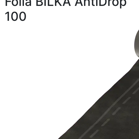
Fólia BILKA AntiDrop
100