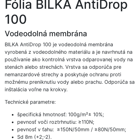
Fólia BILKA AntiDrop
100
Vodeodolná membrána
BILKA AntiDrop 100 je vodeodolná membrána
vyrobená z vodeodolného materiálu a je navrhnutá na
používanie ako kontrolná vrstva odparovanej vody na
stenách alebo strechách. Vrstva sa odporúča pre
nemanzardové strechy a poskytuje ochranu proti
možnému preniknutiu vody alebo prachu. Odporúča sa
inštalácia voľne na krokvy.
Technické parametre:
špecifická hmotnosť: 100g/m²± 10%;
pevnosť voči roztrhnutiu: ≥110N;
pevnosť v ťahu: ≥150N/50mm / ≥80N/50mm;
Sd 8m (+2;-2).