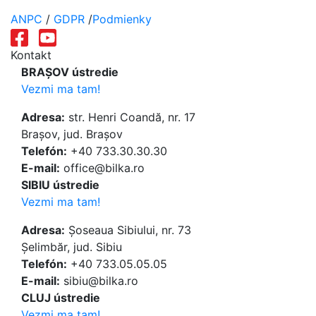
ANPC
/
GDPR
/
Podmienky
Kontakt
BRAȘOV ústredie
Vezmi ma tam!
Adresa:
str. Henri Coandă, nr. 17
Brașov, jud. Brașov
Telefón:
+40 733.30.30.30
E-mail:
office@bilka.ro
SIBIU ústredie
Vezmi ma tam!
Adresa:
Șoseaua Sibiului, nr. 73
Șelimbăr, jud. Sibiu
Telefón:
+40 733.05.05.05
E-mail:
sibiu@bilka.ro
CLUJ ústredie
Vezmi ma tam!