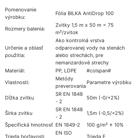
Pomenovanie
Fólia BILKA AntiDrop 100
výrobku:
Zvitky 1,5 m x 50 m = 75
Rozmery balenia:
m²/zvitok
Ako kontrolná vrstva
Určenie a oblasť
odparovanej vody na stenách
použitia:
alebo strechách, pre
nemanzardové strechy
Materiál:
PP, LDPE
#colspan#
Metódy
Vlastnosti:
Parametre výrobku
preverovania
SR EN 1848
Dĺžka zvitku
50m (-0/+2%)
- 2
SR EN 1848
Šírka zvitku
1,5m (-0,5/+2%)
- 2
Špecifická hmotnosť
EN 1849-2
100 g/m² ± 10%
EN ISO
Trieda horľavosti
Trieda E