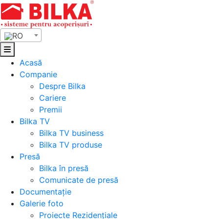
Skip
to
content
RO
Acasă
Companie
Despre Bilka
Cariere
Premii
Bilka TV
Bilka TV business
Bilka TV produse
Presă
Bilka în presă
Comunicate de presă
Documentație
Galerie foto
Proiecte Rezidențiale