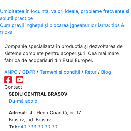
Navigare
Umiditatea în locuință: valori ideale, probleme frecvente și
soluții practice
în
Cum previi înghețul și blocarea jgheaburilor iarna: tips &
articole
tricks
Companie specializată în producția și dezvoltarea de
sisteme complete pentru acoperișuri. Cea mai mare
fabrica de acoperisuri din Estul Europei.
ANPC
/
GDPR
/
Termeni si condiții
/
Retur
/
Blog
Contact
SEDIU CENTRAL BRAȘOV
Du-mă acolo!
Adresă:
str. Henri Coandă, nr. 17
Brașov, jud. Brașov
Tel:
+40 733.30.30.30