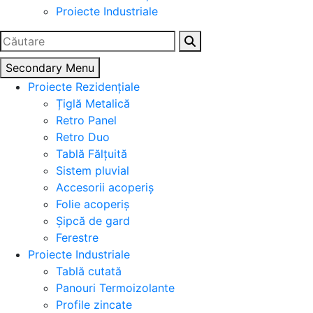
Proiecte Industriale
Caută
după:
Secondary Menu
Proiecte Rezidențiale
Țiglă Metalică
Retro Panel
Retro Duo
Tablă Fălțuită
Sistem pluvial
Accesorii acoperiș
Folie acoperiș
Șipcă de gard
Ferestre
Proiecte Industriale
Tablă cutată
Panouri Termoizolante
Profile zincate