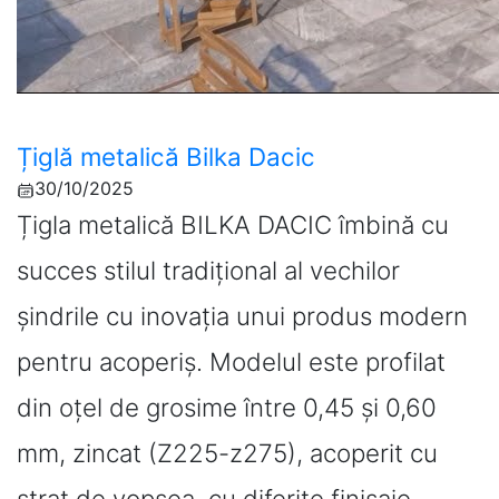
Țiglă metalică Bilka Dacic
30/10/2025
Țigla metalică BILKA DACIC îmbină cu
succes stilul tradițional al vechilor
șindrile cu inovația unui produs modern
pentru acoperiș. Modelul este profilat
din oțel de grosime între 0,45 și 0,60
mm, zincat (Z225-z275), acoperit cu
strat de vopsea, cu diferite finisaje