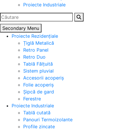
Proiecte Industriale
Caută
după:
Secondary Menu
Proiecte Rezidențiale
Țiglă Metalică
Retro Panel
Retro Duo
Tablă Fălțuită
Sistem pluvial
Accesorii acoperiș
Folie acoperiș
Șipcă de gard
Ferestre
Proiecte Industriale
Tablă cutată
Panouri Termoizolante
Profile zincate