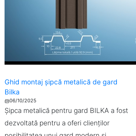
Ghid montaj șipcă metalică de gard
Bilka
06/10/2025
Șipca metalică pentru gard BILKA a fost
dezvoltată pentru a oferi clienților
posibilitatea unui gard modern și