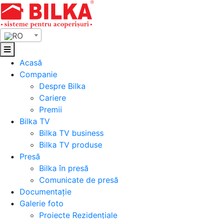
Skip
to
content
RO
Acasă
Companie
Despre Bilka
Cariere
Premii
Bilka TV
Bilka TV business
Bilka TV produse
Presă
Bilka în presă
Comunicate de presă
Documentație
Galerie foto
Proiecte Rezidențiale