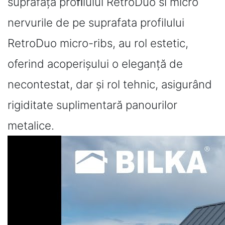
suprafața proﬁlului RetroDuo si micro
nervurile de pe suprafata profilului
RetroDuo micro-ribs, au rol estetic,
oferind acoperișului o eleganță de
necontestat, dar și rol tehnic, asigurând
rigiditate suplimentară panourilor
metalice.