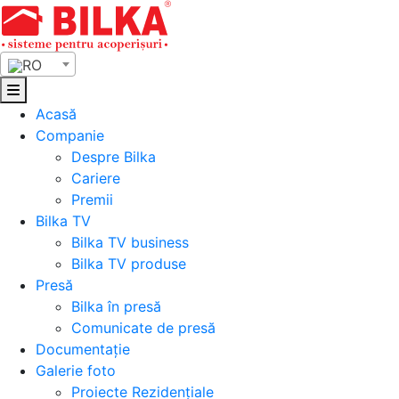
Skip
to
content
RO
Acasă
Companie
Despre Bilka
Cariere
Premii
Bilka TV
Bilka TV business
Bilka TV produse
Presă
Bilka în presă
Comunicate de presă
Documentație
Galerie foto
Proiecte Rezidențiale