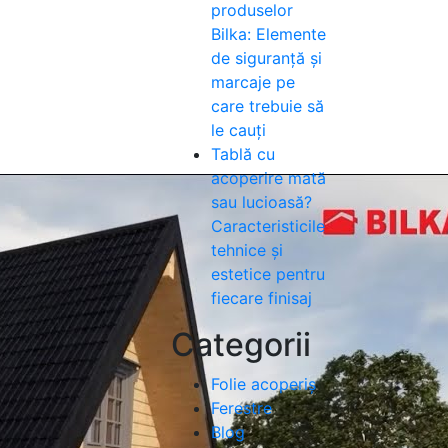
produselor
Bilka: Elemente
de siguranță și
marcaje pe
care trebuie să
le cauți
Tablă cu
acoperire mată
sau lucioasă?
Caracteristicile
tehnice și
estetice pentru
fiecare finisaj
Categorii
Folie acoperiș
Ferestre
Blog