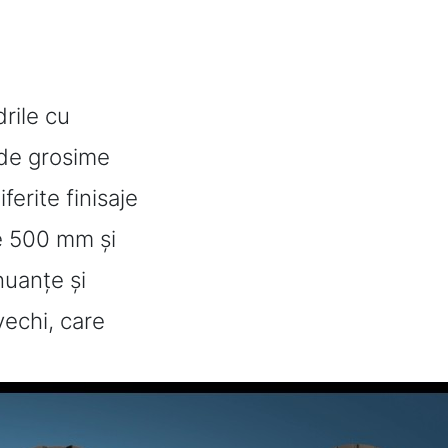
drile cu
 de grosime
erite finisaje
re 500 mm și
nuanțe și
vechi, care