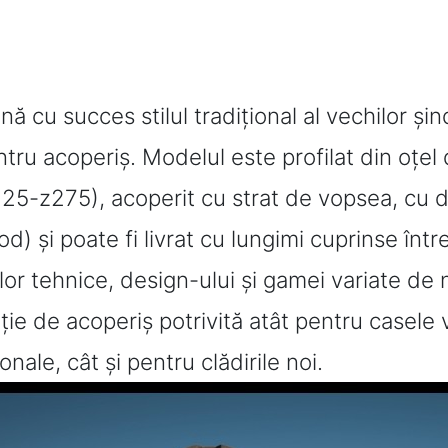
 cu succes stilul tradițional al vechilor șin
ru acoperiș. Modelul este profilat din oțel
25-z275), acoperit cu strat de vopsea, cu dif
) și poate fi livrat cu lungimi cuprinse înt
lor tehnice, design-ului și gamei variate de 
ție de acoperiș potrivită atât pentru casele 
onale, cât și pentru clădirile noi.