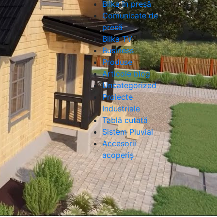
Bilka în presă
Comunicate de
presă
Bilka TV
Business
Produse
Articole blog
Uncategorized
Proiecte
Industriale
Tablă cutată
Sistem Pluvial
Accesorii
acoperiș