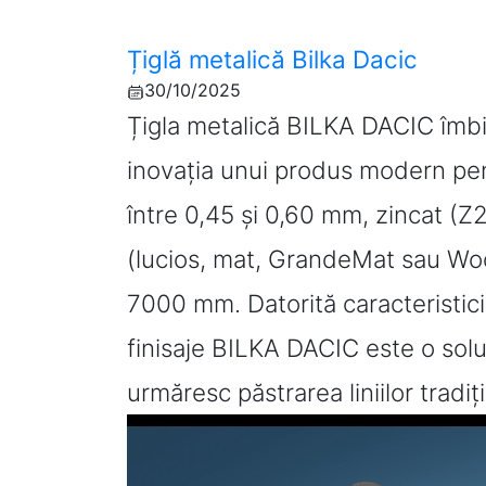
Țiglă metalică Bilka Dacic
30/10/2025
Țigla metalică BILKA DACIC îmbină
inovația unui produs modern pent
între 0,45 și 0,60 mm, zincat (Z2
(lucios, mat, GrandeMat sau Wood
7000 mm. Datorită caracteristici
finisaje BILKA DACIC este o solu
urmăresc păstrarea liniilor tradiți