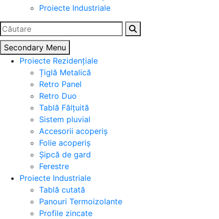
Proiecte Industriale
Caută
după:
Secondary Menu
Proiecte Rezidențiale
Țiglă Metalică
Retro Panel
Retro Duo
Tablă Fălțuită
Sistem pluvial
Accesorii acoperiș
Folie acoperiș
Șipcă de gard
Ferestre
Proiecte Industriale
Tablă cutată
Panouri Termoizolante
Profile zincate