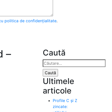
cu politica de confidențialitate
.
d –
Caută
4
Caută
după:
Ultimele
articole
Profile C și Z
zincate: