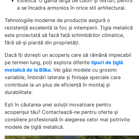
Estetică: O gamă largă de culori și texturi, pentru
a se încadra armonios în orice stil arhitectural.
Tehnologiile moderne de producție asigură o
rezistență excelentă la foc și intemperii. Țigla metalică
este proiectată să facă față schimbărilor climatice,
fără să-și piardă din proprietăți.
Dacă îți dorești un acoperiș care să rămână impecabil
pe termen lung, poți explora diferite
tipuri de țiglă
metalică de la Bilka
. Vei găsi modele cu grosimi
variabile, îmbinări laterale și finisaje speciale care
contribuie la un plus de eficiență în montaj și
durabilitate.
Ești în căutarea unei soluții inovatoare pentru
acoperișul tău? Contactează-ne pentru oferte și
consiliere profesională în alegerea celor mai potrivite
modele de țiglă metalică.