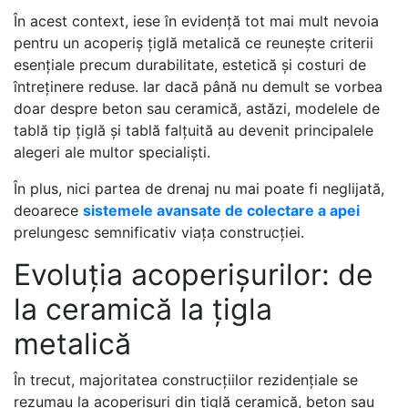
În acest context, iese în evidență tot mai mult nevoia
pentru un acoperiș țiglă metalică ce reunește criterii
esențiale precum durabilitate, estetică și costuri de
întreținere reduse. Iar dacă până nu demult se vorbea
doar despre beton sau ceramică, astăzi, modelele de
tablă tip țiglă și tablă falțuită au devenit principalele
alegeri ale multor specialiști.
În plus, nici partea de drenaj nu mai poate fi neglijată,
deoarece
sistemele avansate de colectare a apei
prelungesc semnificativ viața construcției.
Evoluția acoperișurilor: de
la ceramică la țigla
metalică
În trecut, majoritatea construcțiilor rezidențiale se
rezumau la acoperișuri din țiglă ceramică, beton sau