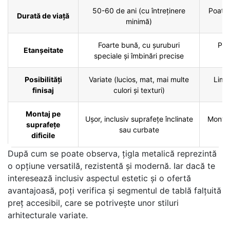
50-60 de ani (cu întreținere
Poate 
Durată de viață
minimă)
î
Foarte bună, cu șuruburi
Poa
Etanșeitate
speciale și îmbinări precise
p
Posibilități
Variate (lucios, mat, mai multe
Limit
finisaj
culori și texturi)
Montaj pe
Ușor, inclusiv suprafețe înclinate
Montaj
suprafețe
sau curbate
dificile
După cum se poate observa, țigla metalică reprezintă
o opțiune versatilă, rezistentă și modernă. Iar dacă te
interesează inclusiv aspectul estetic și o ofertă
avantajoasă, poți verifica și segmentul de tablă falțuită
preț accesibil, care se potrivește unor stiluri
arhitecturale variate.