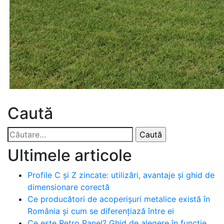
Caută
Caută
după:
Ultimele articole
Profile C și Z zincate: utilizări, avantaje și ghid de
dimensionare corectă
Ce producători de acoperișuri metalice există în
România și cum se diferențiază între ei
Ce este Retro Panel? Ghid de alegere în funcție