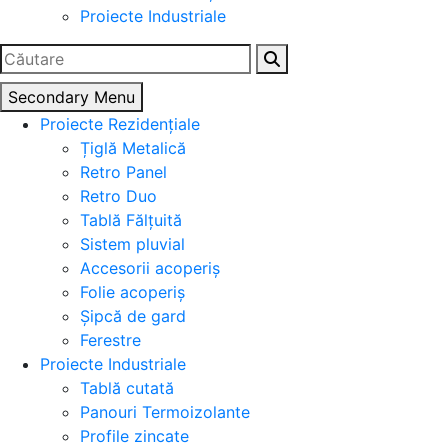
Proiecte Industriale
Caută
după:
Secondary Menu
Proiecte Rezidențiale
Țiglă Metalică
Retro Panel
Retro Duo
Tablă Fălțuită
Sistem pluvial
Accesorii acoperiș
Folie acoperiș
Șipcă de gard
Ferestre
Proiecte Industriale
Tablă cutată
Panouri Termoizolante
Profile zincate