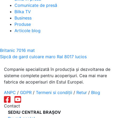
Comunicate de presă
Bilka TV
Business
Produse
Articole blog
Navigare
Britanic 7016 mat
Sipcă de gard culoare maro Ral 8017 lucios
în
articole
Companie specializată în producția și dezvoltarea de
sisteme complete pentru acoperișuri. Cea mai mare
fabrica de acoperisuri din Estul Europei.
ANPC
/
GDPR
/
Termeni si condiții
/
Retur
/
Blog
Contact
SEDIU CENTRAL BRAȘOV