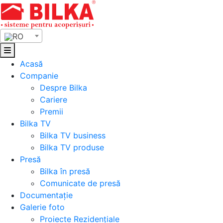
Skip
to
content
RO
Acasă
Companie
Despre Bilka
Cariere
Premii
Bilka TV
Bilka TV business
Bilka TV produse
Presă
Bilka în presă
Comunicate de presă
Documentație
Galerie foto
Proiecte Rezidențiale