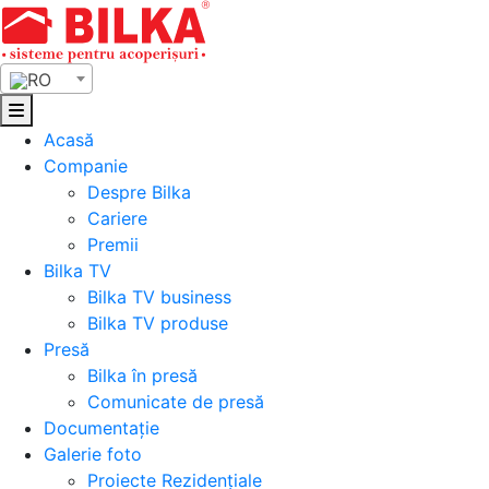
Skip
to
content
RO
Acasă
Companie
Despre Bilka
Cariere
Premii
Bilka TV
Bilka TV business
Bilka TV produse
Presă
Bilka în presă
Comunicate de presă
Documentație
Galerie foto
Proiecte Rezidențiale