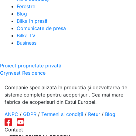
Ferestre
Blog
Bilka în presă
Comunicate de presă
Bilka TV
Business
Navigare
Proiect proprietate privată
Grynvest Residence
în
articole
Companie specializată în producția și dezvoltarea de
sisteme complete pentru acoperișuri. Cea mai mare
fabrica de acoperisuri din Estul Europei.
ANPC
/
GDPR
/
Termeni si condiții
/
Retur
/
Blog
Contact