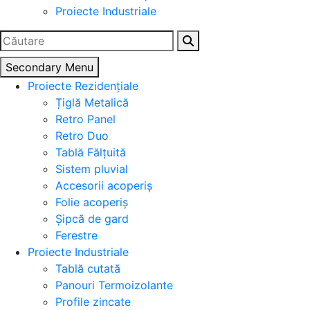
Proiecte Industriale
Caută
după:
Secondary Menu
Proiecte Rezidențiale
Țiglă Metalică
Retro Panel
Retro Duo
Tablă Fălțuită
Sistem pluvial
Accesorii acoperiș
Folie acoperiș
Șipcă de gard
Ferestre
Proiecte Industriale
Tablă cutată
Panouri Termoizolante
Profile zincate