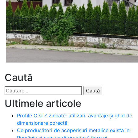
Caută
Caută
după:
Ultimele articole
Profile C și Z zincate: utilizări, avantaje și ghid de
dimensionare corectă
Ce producători de acoperișuri metalice există în
România și cum se diferențiază între ei