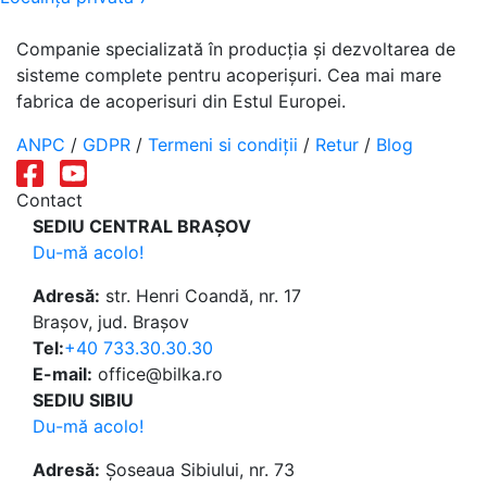
în
articole
Companie specializată în producția și dezvoltarea de
sisteme complete pentru acoperișuri. Cea mai mare
fabrica de acoperisuri din Estul Europei.
ANPC
/
GDPR
/
Termeni si condiții
/
Retur
/
Blog
Contact
SEDIU CENTRAL BRAȘOV
Du-mă acolo!
Adresă:
str. Henri Coandă, nr. 17
Brașov, jud. Brașov
Tel:
+40 733.30.30.30
E-mail:
office@bilka.ro
SEDIU SIBIU
Du-mă acolo!
Adresă:
Șoseaua Sibiului, nr. 73