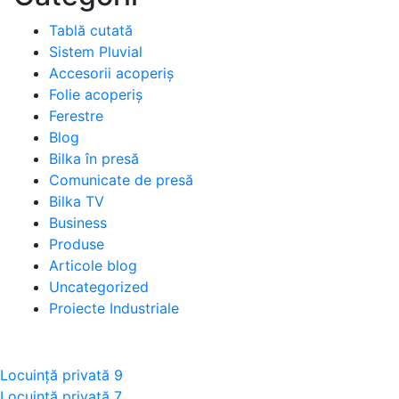
Tablă cutată
Sistem Pluvial
Accesorii acoperiș
Folie acoperiș
Ferestre
Blog
Bilka în presă
Comunicate de presă
Bilka TV
Business
Produse
Articole blog
Uncategorized
Proiecte Industriale
Navigare
Locuință privată 9
Locuință privată 7