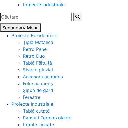
Proiecte Industriale
Caută
după:
Secondary Menu
Proiecte Rezidențiale
Țiglă Metalică
Retro Panel
Retro Duo
Tablă Fălțuită
Sistem pluvial
Accesorii acoperiș
Folie acoperiș
Șipcă de gard
Ferestre
Proiecte Industriale
Tablă cutată
Panouri Termoizolante
Profile zincate