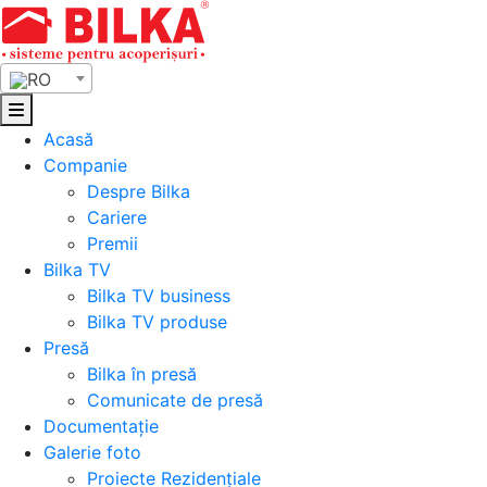
Skip
to
content
RO
Acasă
Companie
Despre Bilka
Cariere
Premii
Bilka TV
Bilka TV business
Bilka TV produse
Presă
Bilka în presă
Comunicate de presă
Documentație
Galerie foto
Proiecte Rezidențiale