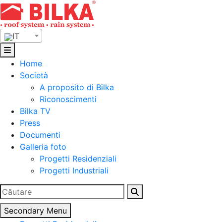
Skip
to
content
IT
Home
Società
A proposito di Bilka
Riconoscimenti
Bilka TV
Press
Documenti
Galleria foto
Progetti Residenziali
Progetti Industriali
Ricerca
per:
Secondary Menu