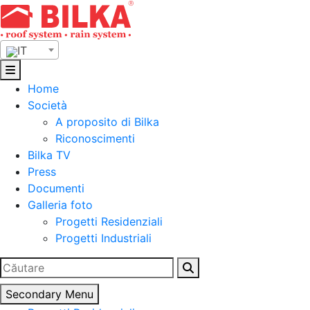
Skip
to
content
IT
Home
Società
A proposito di Bilka
Riconoscimenti
Bilka TV
Press
Documenti
Galleria foto
Progetti Residenziali
Progetti Industriali
Ricerca
per:
Secondary Menu