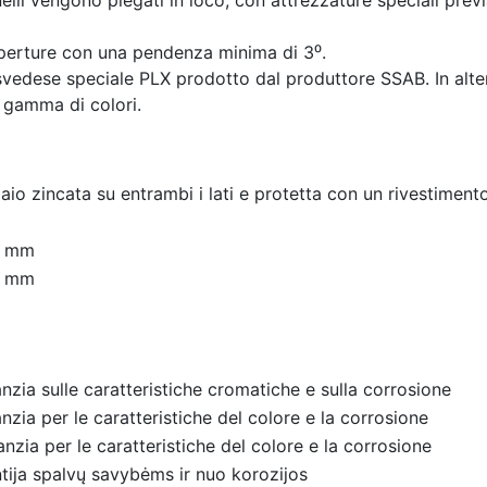
lli vengono piegati in loco, con attrezzature speciali prev
perture con una pendenza minima di 3⁰.
o svedese speciale PLX prodotto dal produttore SSAB. In alte
a gamma di colori.
aio zincata su entrambi i lati e protetta con un rivestimento
0 mm
5 mm
anzia sulle caratteristiche cromatiche e sulla corrosione
anzia per le caratteristiche del colore e la corrosione
anzia per le caratteristiche del colore e la corrosione
tija spalvų savybėms ir nuo korozijos