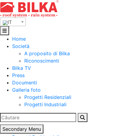
Skip
to
content
IT
Home
Società
A proposito di Bilka
Riconoscimenti
Bilka TV
Press
Documenti
Galleria foto
Progetti Residenziali
Progetti Industriali
Ricerca
per:
Secondary Menu