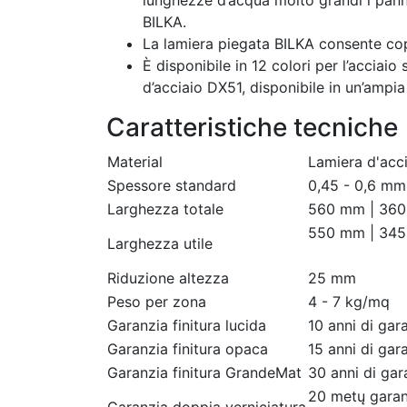
lunghezze d’acqua molto grandi i panne
BILKA.
La lamiera piegata BILKA consente co
È disponibile in 12 colori per l’acciai
d’acciaio DX51, disponibile in un’ampi
Caratteristiche tecniche
Material
Lamiera d'acci
Spessore standard
0,45 - 0,6 mm
Larghezza totale
560 mm | 36
550 mm | 34
Larghezza utile
Riduzione altezza
25 mm
Peso per zona
4 - 7 kg/mq
Garanzia finitura lucida
10 anni di gar
Garanzia finitura opaca
15 anni di gar
Garanzia finitura GrandeMat
30 anni di gar
20 metų garan