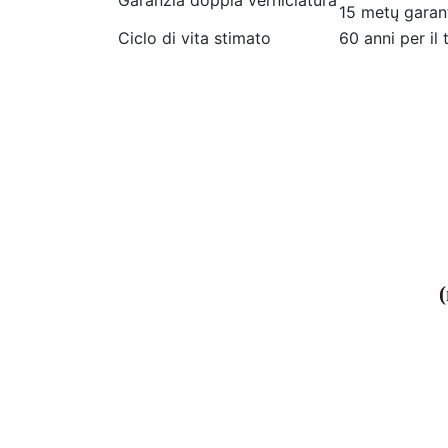
Garanzia doppia verniciatura
15 metų garant
Ciclo di vita stimato
60 anni per il 