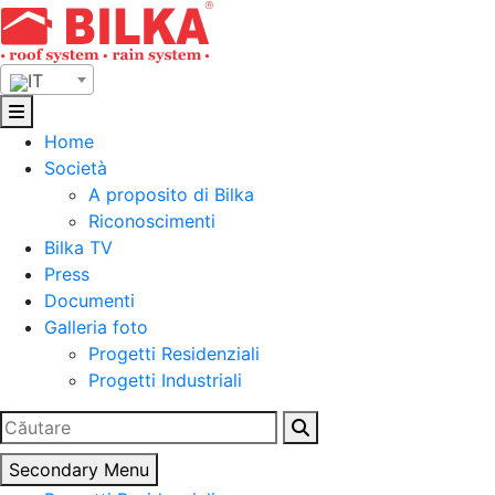
Skip
to
content
IT
Home
Società
A proposito di Bilka
Riconoscimenti
Bilka TV
Press
Documenti
Galleria foto
Progetti Residenziali
Progetti Industriali
Ricerca
per:
Secondary Menu