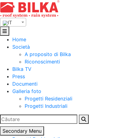
Skip
to
content
IT
Home
Società
A proposito di Bilka
Riconoscimenti
Bilka TV
Press
Documenti
Galleria foto
Progetti Residenziali
Progetti Industriali
Ricerca
per:
Secondary Menu