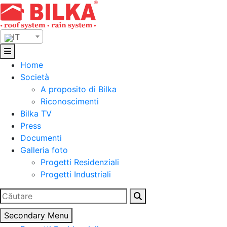
Skip
to
content
IT
Home
Società
A proposito di Bilka
Riconoscimenti
Bilka TV
Press
Documenti
Galleria foto
Progetti Residenziali
Progetti Industriali
Ricerca
per:
Secondary Menu