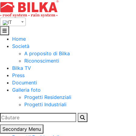
Skip
to
content
IT
Home
Società
A proposito di Bilka
Riconoscimenti
Bilka TV
Press
Documenti
Galleria foto
Progetti Residenziali
Progetti Industriali
Ricerca
per:
Secondary Menu