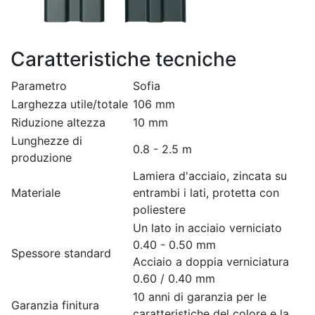
Caratteristiche tecniche
Parametro
Sofia
Larghezza utile/totale
106 mm
Riduzione altezza
10 mm
Lunghezze di
0.8 - 2.5 m
produzione
Lamiera d'acciaio, zincata su
Materiale
entrambi i lati, protetta con
poliestere
Un lato in acciaio verniciato
0.40 - 0.50 mm
Spessore standard
Acciaio a doppia verniciatura
0.60 / 0.40 mm
10 anni di garanzia per le
Garanzia finitura
caratteristiche del colore e la