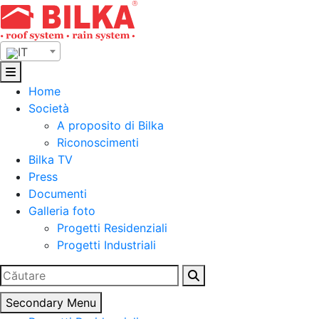
Skip
to
content
IT
Home
Società
A proposito di Bilka
Riconoscimenti
Bilka TV
Press
Documenti
Galleria foto
Progetti Residenziali
Progetti Industriali
Ricerca
per:
Secondary Menu