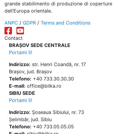
grande stabilimento di produzione di coperture
dell’Europa orientale.
ANPC
/
GDPR
/
Terms and Conditions
Contact
BRAȘOV SEDE CENTRALE
Portami lì!
Indirizzo:
str. Henri Coandă, nr. 17
Brașov, jud. Brașov
Telefono:
+40 733.30.30.30
E-mail:
office@bilka.ro
SIBIU SEDE
Portami lì!
Indirizzo:
Șoseaua Sibiului, nr. 73
Șelimbăr, jud. Sibiu
Telefono:
+40 733.05.05.05
E-mail:
sibiu@bilka.ro