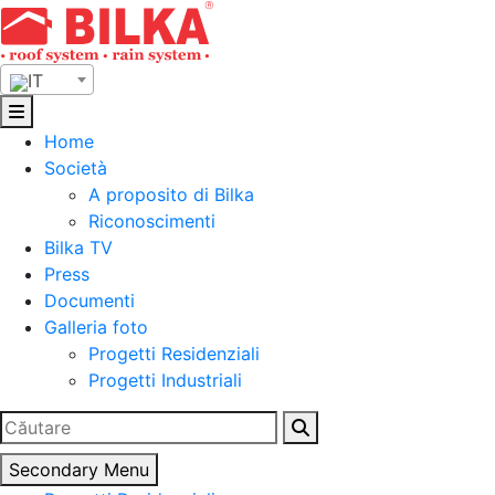
Skip
to
content
IT
Home
Società
A proposito di Bilka
Riconoscimenti
Bilka TV
Press
Documenti
Galleria foto
Progetti Residenziali
Progetti Industriali
Ricerca
per:
Secondary Menu