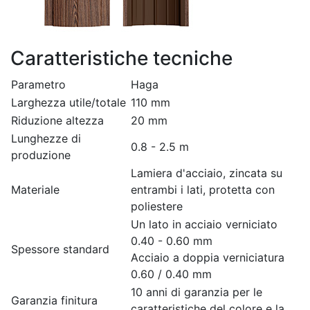
Caratteristiche tecniche
Parametro
Haga
Larghezza utile/totale
110 mm
Riduzione altezza
20 mm
Lunghezze di
0.8 - 2.5 m
produzione
Lamiera d'acciaio, zincata su
Materiale
entrambi i lati, protetta con
poliestere
Un lato in acciaio verniciato
0.40 - 0.60 mm
Spessore standard
Acciaio a doppia verniciatura
0.60 / 0.40 mm
10 anni di garanzia per le
Garanzia finitura
caratteristiche del colore e la