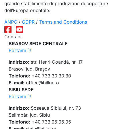
grande stabilimento di produzione di coperture
dell’Europa orientale.
ANPC
/
GDPR
/
Terms and Conditions
Contact
BRAȘOV SEDE CENTRALE
Portami lì!
Indirizzo:
str. Henri Coandă, nr. 17
Brașov, jud. Brașov
Telefono:
+40 733.30.30.30
E-mail:
office@bilka.ro
SIBIU SEDE
Portami lì!
Indirizzo:
Șoseaua Sibiului, nr. 73
Șelimbăr, jud. Sibiu
Telefono:
+40 733.05.05.05
E-mail:
sibiu@bilka.ro