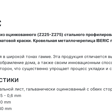
C
из оцинкованного (Z225-Z275) стального профилирова
матовой краски. Кровельная металлочерепица IBERIC 
я в широкой тонах гамме. Эта продукция отличается 
 обрамление дома, а также своим инновационным спос
сторон, что существенно упрощает процесс укладки и
стики
альной лист, гальванически оцинкованный с обеих сто
45 - 0,6 mm
80 mm
80 mm