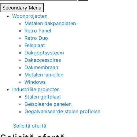
naar:
Secondary Menu
Woonprojecten
Metalen dakpanplaten
Retro Panel
Retro Duo
Felsplaat
Dakgootsysteem
Dakaccessoires
Dakmembraan
Metalen lamellen
Windows
Industriële projecten
Stalen golfplaat
Geïsoleerde panelen
Gegalvaniseerde stalen profielen
Solicită ofertă