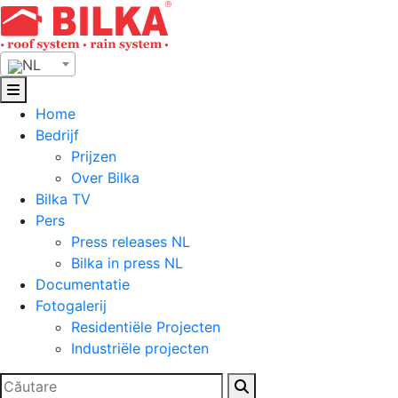
Skip
to
content
NL
Home
Bedrijf
Prijzen
Over Bilka
Bilka TV
Pers
Press releases NL
Bilka in press NL
Documentatie
Fotogalerij
Residentiële Projecten
Industriële projecten
Zoeken