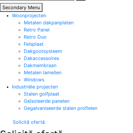
naar:
Secondary Menu
Woonprojecten
Metalen dakpanplaten
Retro Panel
Retro Duo
Felsplaat
Dakgootsysteem
Dakaccessoires
Dakmembraan
Metalen lamellen
Windows
Industriële projecten
Stalen golfplaat
Geïsoleerde panelen
Gegalvaniseerde stalen profielen
Solicită ofertă