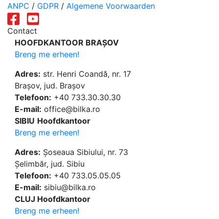
ANPC
/
GDPR
/
Algemene Voorwaarden
Contact
HOOFDKANTOOR BRAȘOV
Breng me erheen!
Adres:
str. Henri Coandă, nr. 17
Brașov, jud. Brașov
Telefoon:
+40 733.30.30.30
E-mail:
office@bilka.ro
SIBIU
Hoofdkantoor
Breng me erheen!
Adres:
Șoseaua Sibiului, nr. 73
Șelimbăr, jud. Sibiu
Telefoon:
+40 733.05.05.05
E-mail:
sibiu@bilka.ro
CLUJ Hoofdkantoor
Breng me erheen!