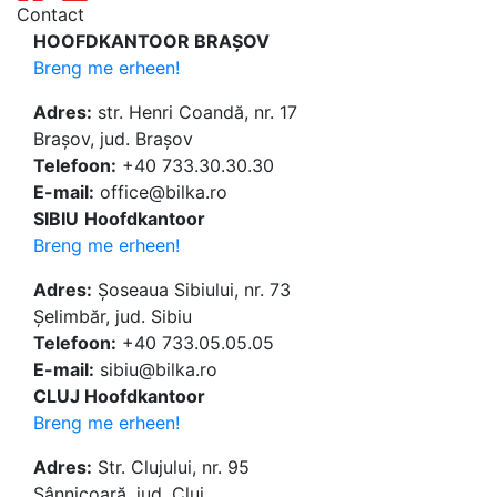
Contact
HOOFDKANTOOR BRAȘOV
Breng me erheen!
Adres:
str. Henri Coandă, nr. 17
Brașov, jud. Brașov
Telefoon:
+40 733.30.30.30
E-mail:
office@bilka.ro
SIBIU
Hoofdkantoor
Breng me erheen!
Adres:
Șoseaua Sibiului, nr. 73
Șelimbăr, jud. Sibiu
Telefoon:
+40 733.05.05.05
E-mail:
sibiu@bilka.ro
CLUJ Hoofdkantoor
Breng me erheen!
Adres:
Str. Clujului, nr. 95
Sânnicoară, jud. Cluj