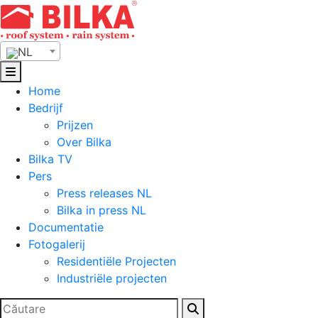
Skip
to
content
NL
Home
Bedrijf
Prijzen
Over Bilka
Bilka TV
Pers
Press releases NL
Bilka in press NL
Documentatie
Fotogalerij
Residentiële Projecten
Industriële projecten
Zoeken