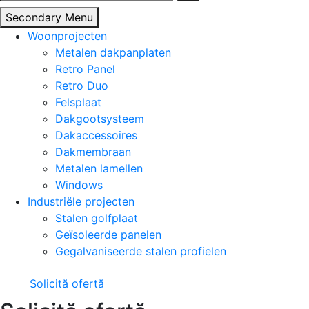
naar:
Secondary Menu
Woonprojecten
Metalen dakpanplaten
Retro Panel
Retro Duo
Felsplaat
Dakgootsysteem
Dakaccessoires
Dakmembraan
Metalen lamellen
Windows
Industriële projecten
Stalen golfplaat
Geïsoleerde panelen
Gegalvaniseerde stalen profielen
Solicită ofertă