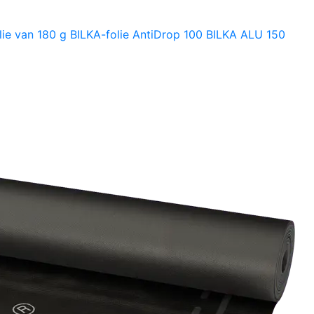
lie van 180 g
BILKA-folie AntiDrop 100
BILKA ALU 150