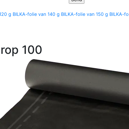
 120 g
BILKA-folie van 140 g
BILKA-folie van 150 g
BILKA-fo
Drop 100