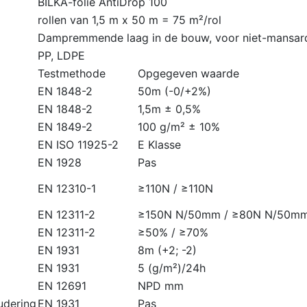
BILKA-folie AntiDrop 100
rollen van 1,5 m x 50 m = 75 m²/rol
Dampremmende laag in de bouw, voor niet-mansa
PP, LDPE
Testmethode
Opgegeven waarde
EN 1848-2
50m (-0/+2%)
EN 1848-2
1,5m ± 0,5%
EN 1849-2
100 g/m² ± 10%
EN ISO 11925-2
E Klasse
EN 1928
Pas
EN 12310-1
≥110N / ≥110N
)
EN 12311-2
≥150N N/50mm / ≥80N N/50m
EN 12311-2
≥50% / ≥70%
EN 1931
8m (+2; -2)
EN 1931
5 (g/m²)/24h
EN 12691
NPD mm
udering
EN 1931
Pas