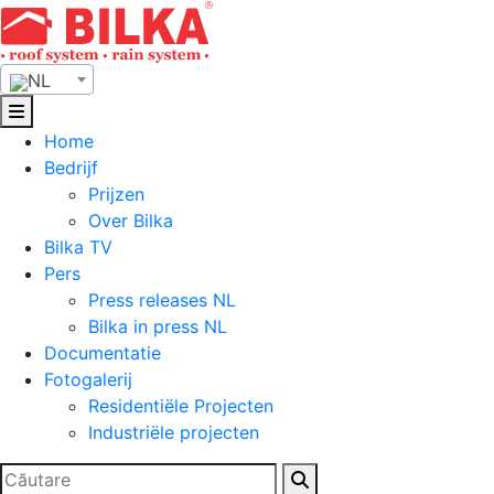
Skip
to
content
NL
Home
Bedrijf
Prijzen
Over Bilka
Bilka TV
Pers
Press releases NL
Bilka in press NL
Documentatie
Fotogalerij
Residentiële Projecten
Industriële projecten
Zoeken