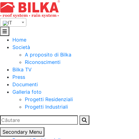
Skip
to
content
IT
Home
Società
A proposito di Bilka
Riconoscimenti
Bilka TV
Press
Documenti
Galleria foto
Progetti Residenziali
Progetti Industriali
Ricerca
per:
Secondary Menu