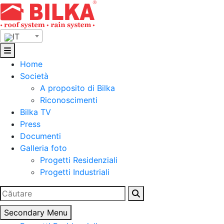
Skip
to
content
IT
Home
Società
A proposito di Bilka
Riconoscimenti
Bilka TV
Press
Documenti
Galleria foto
Progetti Residenziali
Progetti Industriali
Ricerca
per:
Secondary Menu