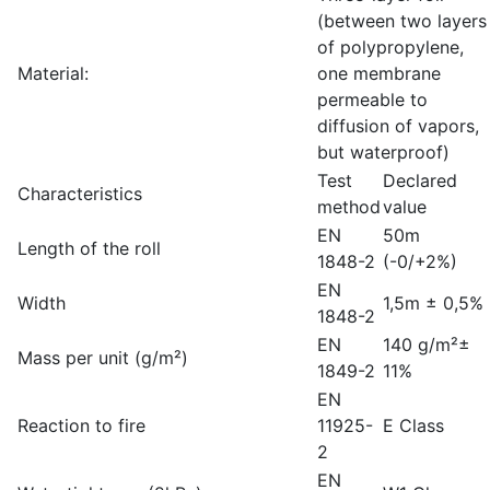
(between two layers
of polypropylene,
Material:
one membrane
permeable to
diffusion of vapors,
but waterproof)
Test
Declared
Characteristics
method
value
EN
50m
Length of the roll
1848-2
(-0/+2%)
EN
Width
1,5m ± 0,5%
1848-2
EN
140 g/m²±
Mass per unit (g/m²)
1849-2
11%
EN
Reaction to fire
11925-
E Class
2
EN