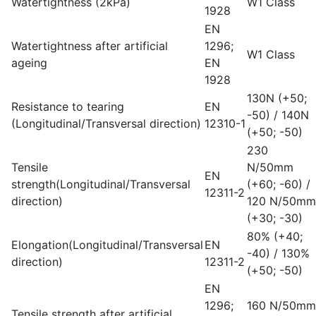
Watertightness (2kPa)
W1 Class
1928
EN
Watertightness after artificial
1296;
W1 Class
ageing
EN
1928
130N (+50;
Resistance to tearing
EN
-50) / 140N
(Longitudinal/Transversal direction)
12310-1
(+50; -50)
230
Tensile
N/50mm
EN
strength(Longitudinal/Transversal
(+60; -60) /
12311-2
direction)
120 N/50mm
(+30; -30)
80% (+40;
Elongation(Longitudinal/Transversal
EN
-40) / 130%
direction)
12311-2
(+50; -50)
EN
1296;
160 N/50mm
Tensile strength after artificial