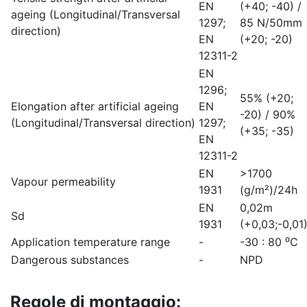
EN
(+40; -40) /
ageing (Longitudinal/Transversal
1297;
85 N/50mm
direction)
EN
(+20; -20)
12311-2
EN
1296;
55% (+20;
Elongation after artificial ageing
EN
-20) / 90%
(Longitudinal/Transversal direction)
1297;
(+35; -35)
EN
12311-2
EN
>1700
Vapour permeability
1931
(g/m²)/24h
EN
0,02m
Sd
1931
(+0,03;-0,01
Application temperature range
-
-30 : 80 ⁰C
Dangerous substances
-
NPD
Regole di montaggio: