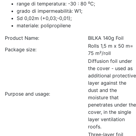
range di temperatura: -30 : 80 ⁰C;
grado di impermeabilità: W1;
Sd 0,02m (+0,03;-0,01);
materiale: polipropilene
Product Name:
BILKA 140g Foil
Rolls 1,5 m x 50 m=
Package size:
75 m²/roll
Diffusion foil under
the cover - used as
additional protective
layer against the
dust and the
Purpose and usage:
moisture that
penetrates under the
cover, in the single
layer ventilation
roofs.
Three-layer foil