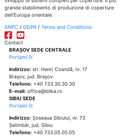
sviluppo di sistemi completi per coperture. Il più
grande stabilimento di produzione di coperture
dell’Europa orientale.
ANPC
/
GDPR
/
Terms and Conditions
Contact
BRAȘOV SEDE CENTRALE
Portami lì!
Indirizzo:
str. Henri Coandă, nr. 17
Brașov, jud. Brașov
Telefono:
+40 733.30.30.30
E-mail:
office@bilka.ro
SIBIU SEDE
Portami lì!
Indirizzo:
Șoseaua Sibiului, nr. 73
Șelimbăr, jud. Sibiu
Telefono:
+40 733.05.05.05