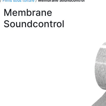
/
Films sous toiture
/
Membrane Soundcontrol
Membrane
Soundcontrol