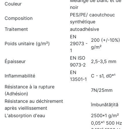
Mélange de blanc et de
Couleur
noir
PES/PE/ caoutchouc
Composition
synthétique
Traitement
autoadhésive
EN
200 (+/-10%)
Poids unitaire (g/m²)
29073 -
g/m²
1
EN ISO
Épaisseur
2,5-3,5 mm
9073-2
EN
Inflammabilité
C - s1, d0*¹
13501-1
Résistance à la rupture
7N/25mm
(Adhésion)
Résistance au déchirement
îmbunătățită
après vieillissement
L'absorption d'eau
2500*1 g/m²
0,05*¹ 500 Hz