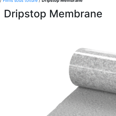
/
Films sous toiture
/
Dripstop Membrane
Dripstop Membrane