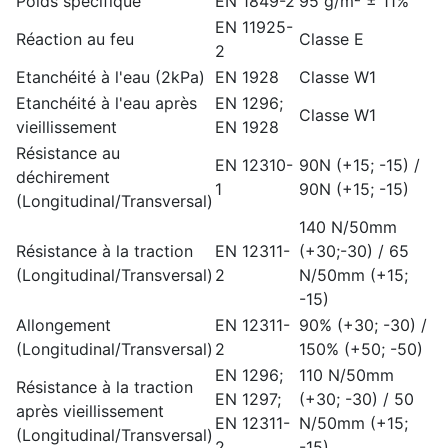
Poids spécifique
EN 1849-2
95 g/m² ± 11%
EN 11925-
Réaction au feu
Classe E
2
Etanchéité à l'eau (2kPa)
EN 1928
Classe W1
Etanchéité à l'eau après
EN 1296;
Classe W1
vieillissement
EN 1928
Résistance au
EN 12310-
90N (+15; -15) /
déchirement
1
90N (+15; -15)
(Longitudinal/Transversal)
140 N/50mm
Résistance à la traction
EN 12311-
(+30;-30) / 65
(Longitudinal/Transversal)
2
N/50mm (+15;
-15)
Allongement
EN 12311-
90% (+30; -30) /
(Longitudinal/Transversal)
2
150% (+50; -50)
EN 1296;
110 N/50mm
Résistance à la traction
EN 1297;
(+30; -30) / 50
après vieillissement
EN 12311-
N/50mm (+15;
(Longitudinal/Transversal)
2
-15)