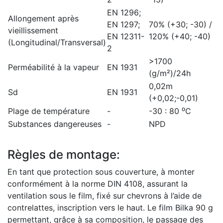
EN 1296;
Allongement après
EN 1297;
70% (+30; -30) /
vieillissement
EN 12311-
120% (+40; -40)
(Longitudinal/Transversal)
2
>1700
Perméabilité à la vapeur
EN 1931
(g/m²)/24h
0,02m
Sd
EN 1931
(+0,02;-0,01)
Plage de température
-
-30 : 80 ⁰C
Substances dangereuses
-
NPD
Règles de montage:
En tant que protection sous couverture, à monter
conformément à la norme DIN 4108, assurant la
ventilation sous le film, fixé sur chevrons à l’aide de
contrelattes, inscription vers le haut. Le film Bilka 90 g
permettant, grâce à sa composition, le passage des