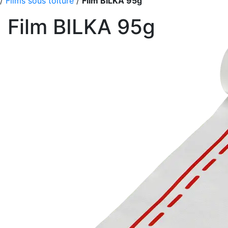
/
Films sous toiture
/
Film BILKA 95g
Film BILKA 95g