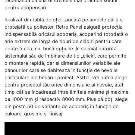
recomandă ca una dintre cele mai practice soluţii
pentru acoperişuri.
Realizat din tablă de oţel, zincată pe ambele părţi şi
protejată cu poliester, Retro Panel asigură protecţia
indispensabilă oricărui acoperiş, acoperind totodată o
arie extrem de largă de tipuri de clădiri pentru care
poate fi cea mai bună opţiune. În special datorită
sistemului său de îmbinare de tip „click”, care permite
o montare rapidă, dar şi dimensiunilor variabile ale
panourilor care se debitează în funcţie de nevoile
particulare ale fiecărui proiect. Astfel, vei putea alege
pentru proiectul tău orice dimensiune ai nevoie, atât
timp cât se încadrează între limitele minime şi maxime
de 1000 mm şi respectiv 8000 mm. Plus că poţi alege
din peste 50 de variante de acoperiş în funcţie de
culoare, grosime şi finisaj.