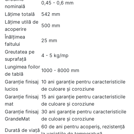
0,45 - 0,6 mm
nominală
Lățime totală
542 mm
Lățime utilă de
500 mm
acoperire
Înălțimea
25 mm
faltului
Greutatea pe
4 - 5 kg/mp
suprafață
Lungimea foilor
1000 - 8000 mm
de tablă
Garanție finisaj
10 ani garanție pentru caracteristicile
lucios
de culoare și coroziune
Garanție finisaj
15 ani garanție pentru caracteristicile
mat
de culoare și coroziune
Garanție finisaj
30 ani garanție pentru caracteristicile
GrandeMat
de culoare și coroziune
60 de ani pentru acoperiș, rezistență
Durată de viață
la variațiile de temperatură