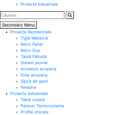
Proiecte Industriale
Caută
după:
Secondary Menu
Proiecte Rezidențiale
Țiglă Metalică
Retro Panel
Retro Duo
Tablă Fălțuită
Sistem pluvial
Accesorii acoperiș
Folie acoperiș
Șipcă de gard
Ferestre
Proiecte Industriale
Tablă cutată
Panouri Termoizolante
Profile zincate