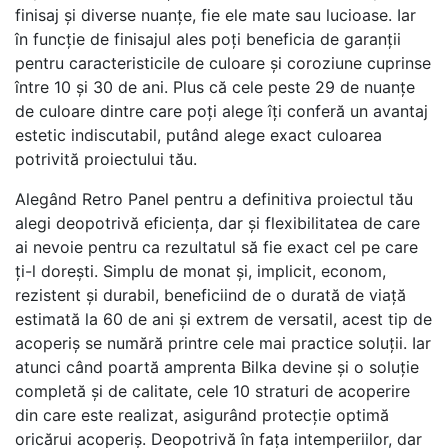
finisaj şi diverse nuanţe, fie ele mate sau lucioase. Iar
în funcţie de finisajul ales poţi beneficia de garanţii
pentru caracteristicile de culoare şi coroziune cuprinse
între 10 şi 30 de ani. Plus că cele peste 29 de nuanţe
de culoare dintre care poţi alege îţi conferă un avantaj
estetic indiscutabil, putând alege exact culoarea
potrivită proiectului tău.
Alegând Retro Panel pentru a definitiva proiectul tău
alegi deopotrivă eficienţa, dar şi flexibilitatea de care
ai nevoie pentru ca rezultatul să fie exact cel pe care
ţi-l doreşti. Simplu de monat şi, implicit, econom,
rezistent şi durabil, beneficiind de o durată de viaţă
estimată la 60 de ani şi extrem de versatil, acest tip de
acoperiş se numără printre cele mai practice soluţii. Iar
atunci când poartă amprenta Bilka devine şi o soluţie
completă şi de calitate, cele 10 straturi de acoperire
din care este realizat, asigurând protecţie optimă
oricărui acoperiş. Deopotrivă în faţa intemperiilor, dar