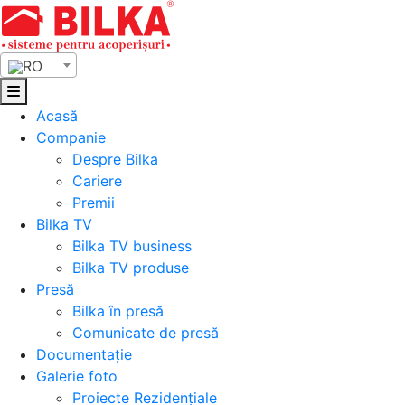
Skip
to
content
RO
Acasă
Companie
Despre Bilka
Cariere
Premii
Bilka TV
Bilka TV business
Bilka TV produse
Presă
Bilka în presă
Comunicate de presă
Documentație
Galerie foto
Proiecte Rezidențiale