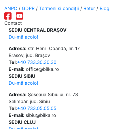
ANPC
/
GDPR
/
Termeni si condiții
/
Retur
/
Blog
Contact
SEDIU CENTRAL BRAȘOV
Du-mă acolo!
Adresă:
str. Henri Coandă, nr. 17
Brașov, jud. Brașov
Tel:
+40 733.30.30.30
E-mail:
office@bilka.ro
SEDIU SIBIU
Du-mă acolo!
Adresă:
Șoseaua Sibiului, nr. 73
Șelimbăr, jud. Sibiu
Tel:
+40 733.05.05.05
E-mail:
sibiu@bilka.ro
SEDIU CLUJ
Du-mă acolo!