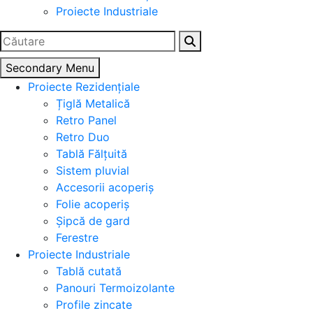
Proiecte Industriale
Caută
după:
Secondary Menu
Proiecte Rezidențiale
Țiglă Metalică
Retro Panel
Retro Duo
Tablă Fălțuită
Sistem pluvial
Accesorii acoperiș
Folie acoperiș
Șipcă de gard
Ferestre
Proiecte Industriale
Tablă cutată
Panouri Termoizolante
Profile zincate