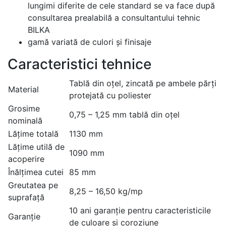
lungimi diferite de cele standard se va face după
consultarea prealabilă a consultantului tehnic
BILKA
gamă variată de culori și finisaje
Caracteristici tehnice
Tablă din oțel, zincată pe ambele părți
Material
protejată cu poliester
Grosime
0,75 – 1,25 mm tablă din oțel
nominală
Lățime totală
1130 mm
Lățime utilă de
1090 mm
acoperire
Înălțimea cutei
85 mm
Greutatea pe
8,25 – 16,50 kg/mp
suprafață
10 ani garanție pentru caracteristicile
Garanție
de culoare și coroziune