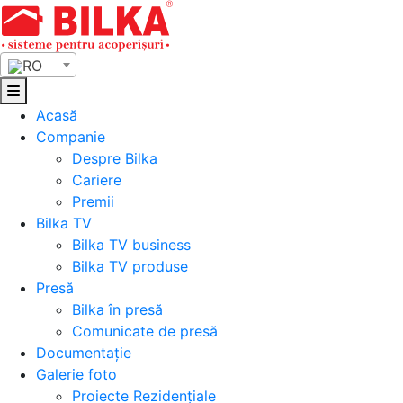
Skip
to
content
RO
Acasă
Companie
Despre Bilka
Cariere
Premii
Bilka TV
Bilka TV business
Bilka TV produse
Presă
Bilka în presă
Comunicate de presă
Documentație
Galerie foto
Proiecte Rezidențiale