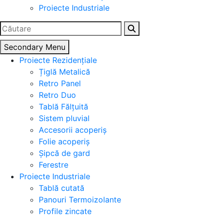
Proiecte Industriale
Caută
după:
Secondary Menu
Proiecte Rezidențiale
Țiglă Metalică
Retro Panel
Retro Duo
Tablă Fălțuită
Sistem pluvial
Accesorii acoperiș
Folie acoperiș
Șipcă de gard
Ferestre
Proiecte Industriale
Tablă cutată
Panouri Termoizolante
Profile zincate