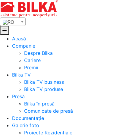
Skip
to
content
RO
Acasă
Companie
Despre Bilka
Cariere
Premii
Bilka TV
Bilka TV business
Bilka TV produse
Presă
Bilka în presă
Comunicate de presă
Documentație
Galerie foto
Proiecte Rezidențiale