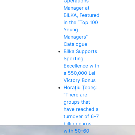
Operations
Manager at
BILKA, Featured
in the “Top 100
Young
Managers”
Catalogue
Bilka Supports
Sporting
Excellence with
a 550,000 Lei
Victory Bonus
Horațiu Țepeș:
“There are
groups that
have reached a
turnover of 6–7
billion euros
with 50–60