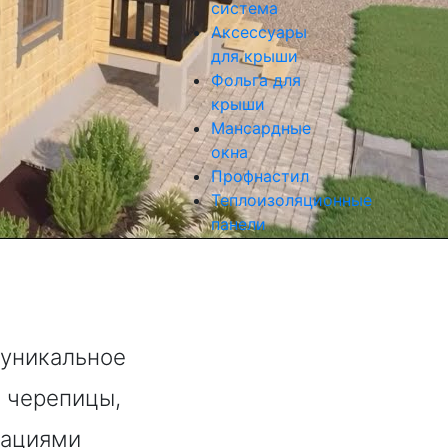
система
Аксессуары
для крыши
Фольга для
крыши
Мансардные
окна
Профнастил
Теплоизоляционные
панели
 уникальное
 черепицы,
вациями