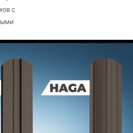
мов с
ными