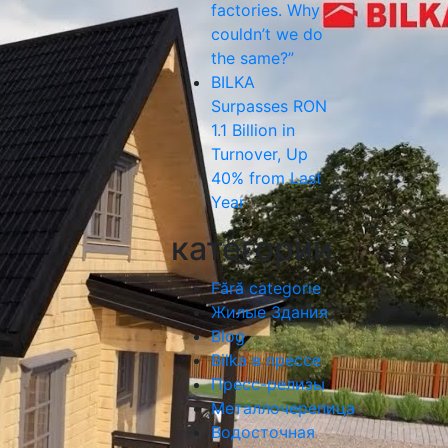
factories. Why
couldn’t we do
the same?”
BILKA
Surpasses RON
1.1 Billion in
Turnover, Up
40% from Last
Year
категории
Fără categorie
Жилые Здания
Blog
Bilka в прессе
Пресс-релизы
Металлочерепица
Водосточная