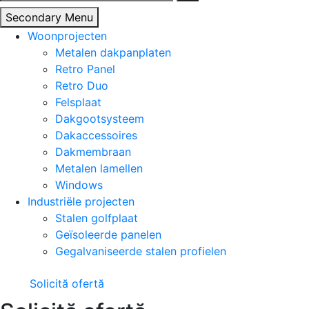
naar:
Secondary Menu
Woonprojecten
Metalen dakpanplaten
Retro Panel
Retro Duo
Felsplaat
Dakgootsysteem
Dakaccessoires
Dakmembraan
Metalen lamellen
Windows
Industriële projecten
Stalen golfplaat
Geïsoleerde panelen
Gegalvaniseerde stalen profielen
Solicită ofertă