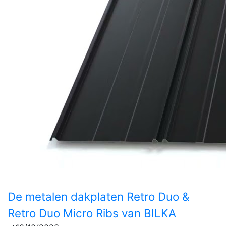
De metalen dakplaten Retro Duo &
Retro Duo Micro Ribs van BILKA