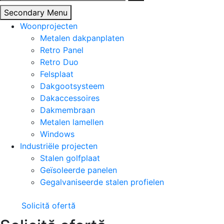
naar:
Secondary Menu
Woonprojecten
Metalen dakpanplaten
Retro Panel
Retro Duo
Felsplaat
Dakgootsysteem
Dakaccessoires
Dakmembraan
Metalen lamellen
Windows
Industriële projecten
Stalen golfplaat
Geïsoleerde panelen
Gegalvaniseerde stalen profielen
Solicită ofertă