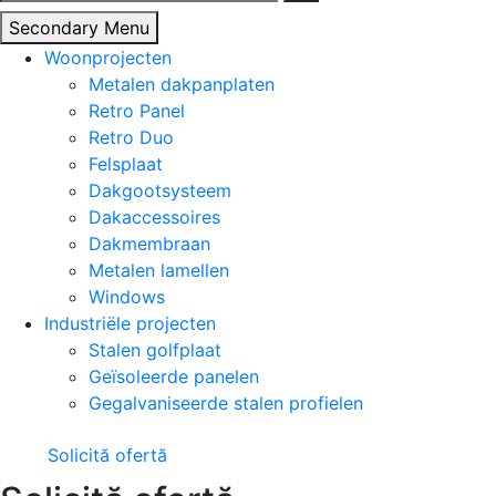
naar:
Secondary Menu
Woonprojecten
Metalen dakpanplaten
Retro Panel
Retro Duo
Felsplaat
Dakgootsysteem
Dakaccessoires
Dakmembraan
Metalen lamellen
Windows
Industriële projecten
Stalen golfplaat
Geïsoleerde panelen
Gegalvaniseerde stalen profielen
Solicită ofertă