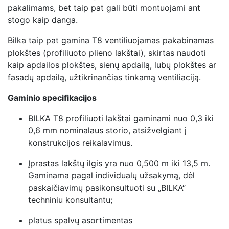
pakalimams, bet taip pat gali būti montuojami ant
stogo kaip danga.
Bilka taip pat gamina T8 ventiliuojamas pakabinamas
plokštes (profiliuoto plieno lakštai), skirtas naudoti
kaip apdailos plokštes, sienų apdailą, lubų plokštes ar
fasadų apdailą, užtikrinančias tinkamą ventiliaciją.
Gaminio specifikacijos
BILKA T8 profiliuoti lakštai gaminami nuo 0,3 iki
0,6 mm nominalaus storio, atsižvelgiant į
konstrukcijos reikalavimus.
Įprastas lakštų ilgis yra nuo 0,500 m iki 13,5 m.
Gaminama pagal individualų užsakymą, dėl
paskaičiavimų pasikonsultuoti su „BILKA“
techniniu konsultantu;
platus spalvų asortimentas