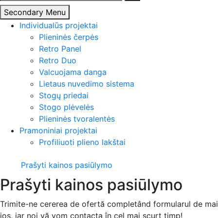
Secondary Menu
Individualūs projektai
Plieninės čerpės
Retro Panel
Retro Duo
Valcuojama danga
Lietaus nuvedimo sistema
Stogų priedai
Stogo plėvelės
Plieninės tvoralentės
Pramoniniai projektai
Profiliuoti plieno lakštai
Prašyti kainos pasiūlymo
Prašyti kainos pasiūlymo
Trimite-ne cererea de ofertă completând formularul de mai
jos, iar noi vă vom contacta în cel mai scurt timp!