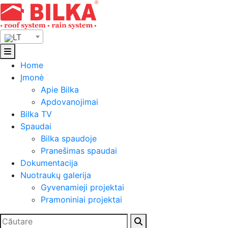
Skip
to
content
LT
Home
Įmonė
Apie Bilka
Apdovanojimai
Bilka TV
Spaudai
Bilka spaudoje
Pranešimas spaudai
Dokumentacija
Nuotraukų galerija
Gyvenamieji projektai
Pramoniniai projektai
Ieškoti: