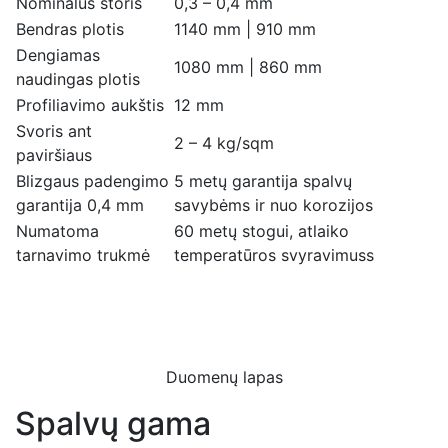
Nominalus storis
0,3 – 0,4 mm
Bendras plotis
1140 mm | 910 mm
Dengiamas
1080 mm | 860 mm
naudingas plotis
Profiliavimo aukštis
12 mm
Svoris ant
2 – 4 kg/sqm
paviršiaus
Blizgaus padengimo
5 metų garantija spalvų
garantija 0,4 mm
savybėms ir nuo korozijos
Numatoma
60 metų stogui, atlaiko
tarnavimo trukmė
temperatūros svyravimuss
Duomenų lapas
Spalvų gama