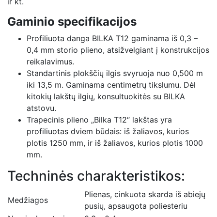
ir kt.
Gaminio specifikacijos
Profiliuota danga BILKA T12 gaminama iš 0,3 –
0,4 mm storio plieno, atsižvelgiant į konstrukcijos
reikalavimus.
Standartinis plokščių ilgis svyruoja nuo 0,500 m
iki 13,5 m. Gaminama centimetrų tikslumu. Dėl
kitokių lakštų ilgių, konsultuokitės su BILKA
atstovu.
Trapecinis plieno „Bilka T12“ lakštas yra
profiliuotas dviem būdais: iš žaliavos, kurios
plotis 1250 mm, ir iš žaliavos, kurios plotis 1000
mm.
Techninės charakteristikos:
Plienas, cinkuota skarda iš abiejų
Medžiagos
pusių, apsaugota poliesteriu