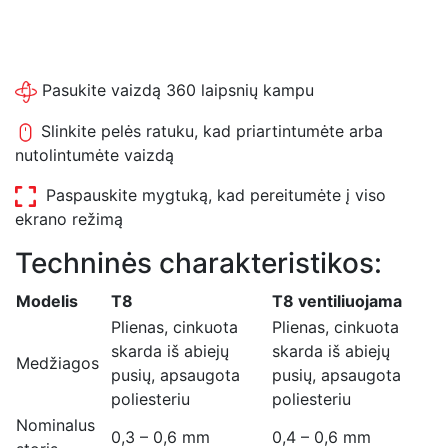
Pasukite vaizdą 360 laipsnių kampu
Slinkite pelės ratuku, kad priartintumėte arba
nutolintumėte vaizdą
Paspauskite mygtuką, kad pereitumėte į viso
ekrano režimą
Techninės charakteristikos:
Modelis
T8
T8 ventiliuojama
Plienas, cinkuota
Plienas, cinkuota
skarda iš abiejų
skarda iš abiejų
Medžiagos
pusių, apsaugota
pusių, apsaugota
poliesteriu
poliesteriu
Nominalus
0,3 – 0,6 mm
0,4 – 0,6 mm