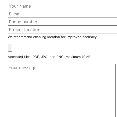
We recommend enabling location for improved accuracy.
Accepted files: PDF, JPG, and PNG, maximum 10MB