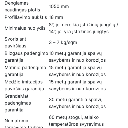
Dengiamas
1050 mm
naudingas plotis
Profiliavimo aukštis
18 mm
8°, jei nereikia įstrižinių jungčių /
Minimalus nuolydis
14°, jei yra įstrižinės jungtys
Svoris ant
3 – 7 kg/sqm
paviršiaus
Blizgaus padengimo
10 metų garantija spalvų
garantija
savybėms ir nuo korozijos
Matinio padengimo
15 metų garantija spalvų
garantija
savybėms ir nuo korozijos
Medžio imitacijos
15 metų garantija spalvų
paviršius garantija
savybėms ir nuo korozijos
GrandeMat
30 metų garantija spalvų
padengimas
savybėms ir nuo korozijos
garantija
60 metų stogui, atlaiko
Numatoma
temperatūros svyravimus
tarnavimo trukmė